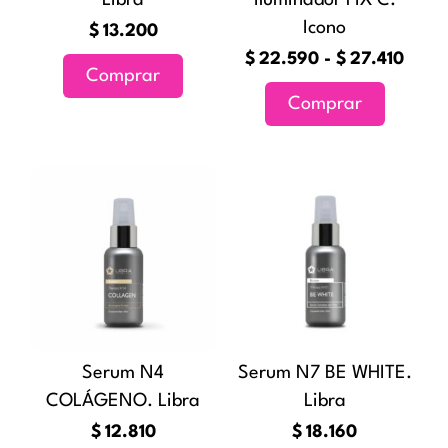
Libra
Iluminador FIX C.
pueden
Icono
elegir
$
13.200
en
$
22.590
-
$
27.410
Comprar
la
Comprar
página
de
producto
Serum N4
Serum N7 BE WHITE.
COLÁGENO. Libra
Libra
$
12.810
$
18.160