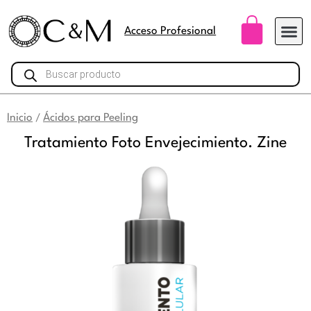
Ir
Carri
al
Acceso Profesional
contenido
Búsqueda
de
productos
Inicio
Ácidos para Peeling
/
Tratamiento Foto Envejecimiento. Zine