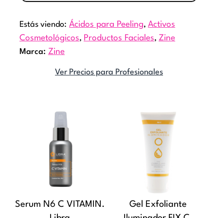
productos
Estás viendo:
Ácidos para Peeling
,
Activos
Cosmetológicos
,
Productos Faciales
,
Zine
Marca:
Zine
Ver Precios para Profesionales
Rang
Este
de
producto
preci
tiene
desd
múltiples
$22.
variantes
hast
Las
$27.
opciones
Serum N6 C VITAMIN.
Gel Exfoliante
se