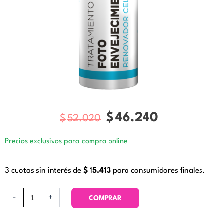
$
46.240
$
52.020
El
El
precio
precio
Precios exclusivos para compra online
original
actual
era:
es:
3 cuotas sin interés de
$
15.413
para consumidores finales.
$52.020.
$46.24
Tratamiento
-
+
COMPRAR
Foto
Envejecimiento.