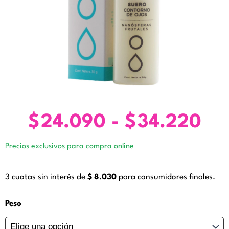
$
24.090
-
$
34.220
Ra
de
Precios exclusivos para compra online
pre
de
3 cuotas sin interés de
$
8.030
para consumidores finales.
$2
ha
Suero
Peso
Contorno
$3
de