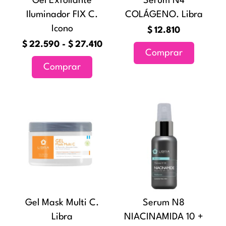
Gel Exfoliante
Serum N4
se
Iluminador FIX C.
COLÁGENO. Libra
pueden
Icono
elegir
$
12.810
en
$
22.590
-
$
27.410
Comprar
la
Comprar
página
de
producto
Rango
Este
de
producto
precios:
tiene
desde
múltiples
$11.790
variantes.
hasta
Las
$18.450
opciones
Gel Mask Multi C.
Serum N8
se
Libra
NIACINAMIDA 10 +
pueden