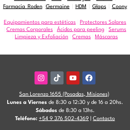
Farmacia Roden
|
Germaine
|
HDM
|
Glaps
|
Coony
Equipamientos para estéticas
|
Protectores Solares
|
Cremas Corporales
|
Ácidos para peeling
|
Serums
|
Limpieza y Exfoliación
|
Cremas
|
Máscaras
Instagram
Tiktok
Youtube
Facebook
San Lorenzo 1655 (Posadas, Misiones)
Lunes a Viernes
de 8:30 a 12:30 y de 16 a 20hs.
Sábados
de 8:30 a 13hs.
Teléfono:
+54 9 376 502-4369
|
Contacto