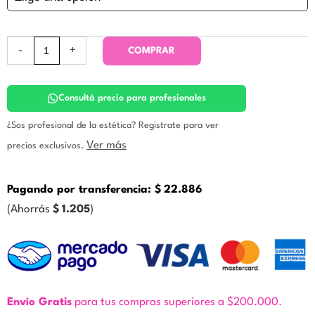
Ojos.
Icono
cantidad
-
+
COMPRAR
Consultá precio para profesionales
¿Sos profesional de la estética? Registrate para ver
Ver más
precios exclusivos.
Pagando por transferencia:
$
22.886
(Ahorrás
$
1.205
)
Envío Gratis
para tus compras superiores a $200.000.