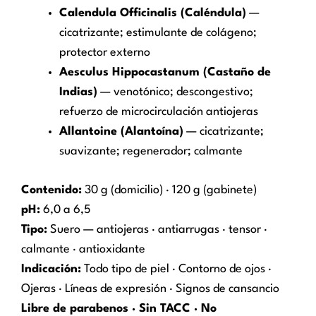
Calendula Officinalis (Caléndula)
—
cicatrizante; estimulante de colágeno;
protector externo
Aesculus Hippocastanum (Castaño de
Indias)
— venotónico; descongestivo;
refuerzo de microcirculación antiojeras
Allantoine (Alantoína)
— cicatrizante;
suavizante; regenerador; calmante
Contenido:
30 g (domicilio) · 120 g (gabinete)
pH:
6,0 a 6,5
Tipo:
Suero — antiojeras · antiarrugas · tensor ·
calmante · antioxidante
Indicación:
Todo tipo de piel · Contorno de ojos ·
Ojeras · Líneas de expresión · Signos de cansancio
Libre de parabenos · Sin TACC · No