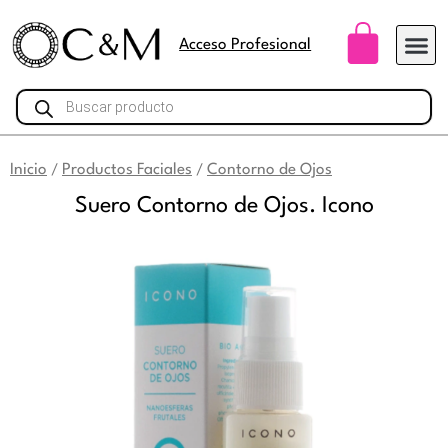
Ir
Carri
al
Acceso Profesional
contenido
Búsqueda
de
productos
Inicio
Productos Faciales
Contorno de Ojos
/
/
Suero Contorno de Ojos. Icono