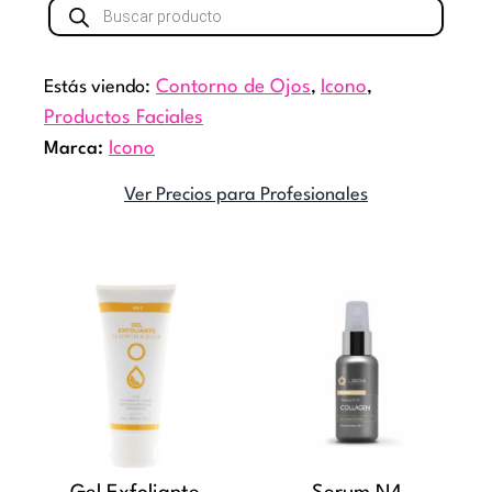
Búsqueda
de
productos
Estás viendo:
Contorno de Ojos
,
Icono
,
Productos Faciales
Marca:
Icono
Ver Precios para Profesionales
Rango
Este
de
producto
precios:
tiene
desde
múltiples
$22.590
variantes.
hasta
Las
$27.410
opciones