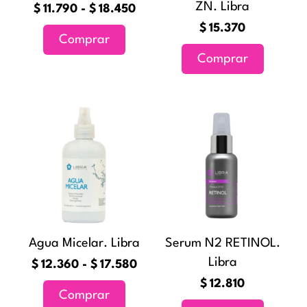
ZN. Libra
elegir
$
11.790
-
$
18.450
en
$
15.370
Comprar
la
Comprar
página
de
producto
Rango
Este
de
producto
precios:
tiene
desde
múltiples
$12.360
variantes.
hasta
Las
$17.580
opciones
Agua Micelar. Libra
Serum N2 RETINOL.
se
Libra
pueden
$
12.360
-
$
17.580
elegir
$
12.810
Comprar
en