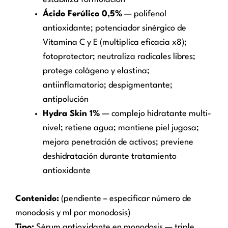
Ácido Ferúlico 0,5%
— polifenol
antioxidante; potenciador sinérgico de
Vitamina C y E (multiplica eficacia x8);
fotoprotector; neutraliza radicales libres;
protege colágeno y elastina;
antiinflamatorio; despigmentante;
antipolución
Hydra Skin 1%
— complejo hidratante multi-
nivel; retiene agua; mantiene piel jugosa;
mejora penetración de activos; previene
deshidratación durante tratamiento
antioxidante
Contenido:
(pendiente – especificar número de
monodosis y ml por monodosis)
Tipo:
Sérum antioxidante en monodosis — triple