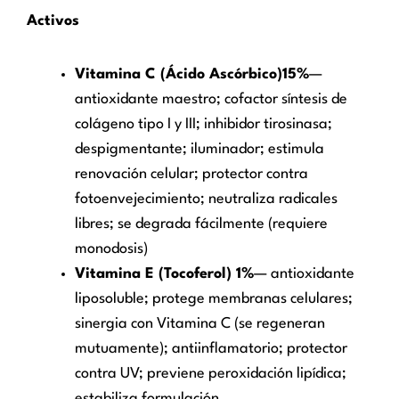
Activos
Vitamina C (Ácido Ascórbico)15%
—
antioxidante maestro; cofactor síntesis de
colágeno tipo I y III; inhibidor tirosinasa;
despigmentante; iluminador; estimula
renovación celular; protector contra
fotoenvejecimiento; neutraliza radicales
libres; se degrada fácilmente (requiere
monodosis)
Vitamina E (Tocoferol) 1%
— antioxidante
liposoluble; protege membranas celulares;
sinergia con Vitamina C (se regeneran
mutuamente); antiinflamatorio; protector
contra UV; previene peroxidación lipídica;
estabiliza formulación