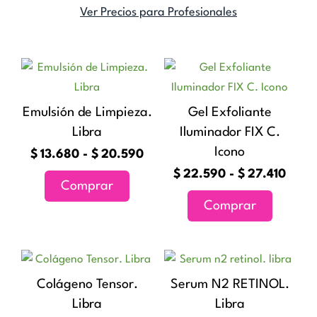
Ver Precios para Profesionales
Rango
Rang
Este
Este
de
de
producto
producto
precios:
preci
tiene
tiene
Emulsión de Limpieza.
Gel Exfoliante
desde
desd
múltiples
múltiples
Libra
Iluminador FIX C.
$13.680
$22.
variantes.
variantes
hasta
hast
Icono
$
13.680
-
$
20.590
Las
Las
$20.590
$27.
$
22.590
-
$
27.410
Comprar
opciones
opciones
Comprar
se
se
pueden
pueden
elegir
elegir
en
en
Colágeno Tensor.
Serum N2 RETINOL.
la
la
Libra
Libra
página
página