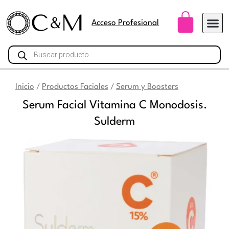
Ir
Carri
al
Acceso Profesional
contenido
Búsqueda
de
productos
Inicio
Productos Faciales
Serum y Boosters
/
/
Serum Facial Vitamina C Monodosis.
Sulderm