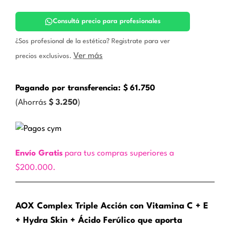
Vitamina
C
Monodosis.
Consultá precio para profesionales
Sulderm
cantidad
¿Sos profesional de la estética? Registrate para ver
Ver más
precios exclusivos.
Pagando por transferencia:
$
61.750
(Ahorrás
$
3.250
)
Envío Gratis
para tus compras superiores a
$200.000.
AOX Complex Triple Acción con Vitamina C + E
+ Hydra Skin + Ácido Ferúlico que aporta