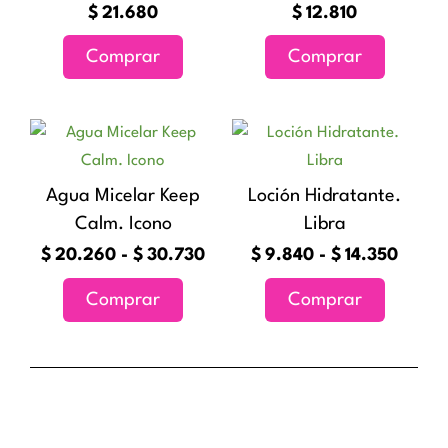
de
de
$
21.680
$
12.810
producto
producto
Comprar
Comprar
Rango
Rang
Este
Este
de
de
producto
producto
precios:
precio
tiene
tiene
Agua Micelar Keep
Loción Hidratante.
desde
desde
múltiples
múltiples
Calm. Icono
Libra
$20.260
$9.84
variantes.
variantes
hasta
hasta
$
20.260
-
$
30.730
$
9.840
-
$
14.350
Las
Las
$30.730
$14.3
Comprar
Comprar
opciones
opciones
se
se
pueden
pueden
elegir
elegir
en
en
la
la