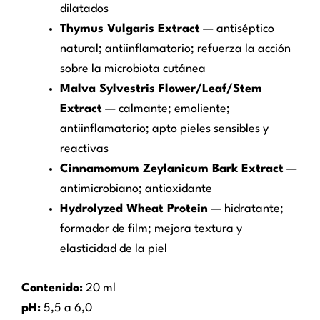
dilatados
Thymus Vulgaris Extract
— antiséptico
natural; antiinflamatorio; refuerza la acción
sobre la microbiota cutánea
Malva Sylvestris Flower/Leaf/Stem
Extract
— calmante; emoliente;
antiinflamatorio; apto pieles sensibles y
reactivas
Cinnamomum Zeylanicum Bark Extract
—
antimicrobiano; antioxidante
Hydrolyzed Wheat Protein
— hidratante;
formador de film; mejora textura y
elasticidad de la piel
Contenido:
20 ml
pH:
5,5 a 6,0