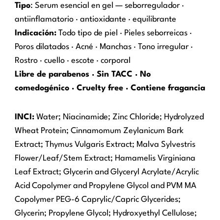
Tipo
: Serum esencial en gel — seborregulador ·
antiinflamatorio · antioxidante · equilibrante
Indicación:
Todo tipo de piel · Pieles seborreicas ·
Poros dilatados · Acné · Manchas · Tono irregular ·
Rostro · cuello · escote · corporal
Libre de parabenos · Sin TACC · No
comedogénico · Cruelty free · Contiene fragancia
INCI:
Water; Niacinamide; Zinc Chloride; Hydrolyzed
Wheat Protein; Cinnamomum Zeylanicum Bark
Extract; Thymus Vulgaris Extract; Malva Sylvestris
Flower/Leaf/Stem Extract; Hamamelis Virginiana
Leaf Extract; Glycerin and Glyceryl Acrylate/Acrylic
Acid Copolymer and Propylene Glycol and PVM MA
Copolymer PEG-6 Caprylic/Capric Glycerides;
Glycerin; Propylene Glycol; Hydroxyethyl Cellulose;