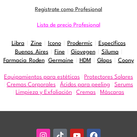
Registrate como Profesional
Lista de precio Profesional
Libra
|
Zine
|
Icono
|
Prodermic
|
Específicos
Buenos Aires
|
Fine
|
Giovegen
|
Siluma
|
Farmacia Roden
|
Germaine
|
HDM
|
Glaps
|
Coony
Equipamientos para estéticas
|
Protectores Solares
|
Cremas Corporales
|
Ácidos para peeling
|
Serums
|
Limpieza y Exfoliación
|
Cremas
|
Máscaras
Instagram
Tiktok
Youtube
Facebook