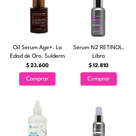
Oil Serum Age+. La
Serum N2 RETINOL.
Edad de Oro. Sulderm
Libra
$
23.600
$
12.810
Comprar
Comprar
Rango
Este
de
producto
precios:
tiene
desde
múltiples
$12.360
variantes.