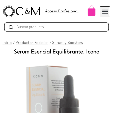
Ir
Carri
al
Acceso Profesional
contenido
Búsqueda
de
productos
Inicio
Productos Faciales
Serum y Boosters
/
/
Serum Esencial Equilibrante. Icono