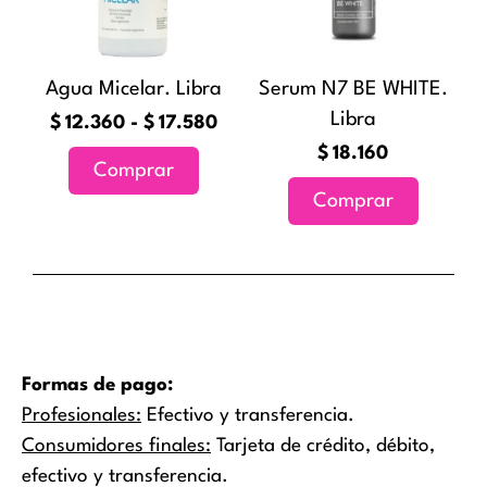
hasta
Las
$17.580
opciones
Agua Micelar. Libra
Serum N7 BE WHITE.
se
Libra
pueden
$
12.360
-
$
17.580
elegir
$
18.160
Comprar
en
Comprar
la
página
de
producto
Formas de pago:
Profesionales:
Efectivo y transferencia.
Consumidores finales:
Tarjeta de crédito, débito,
efectivo y transferencia.