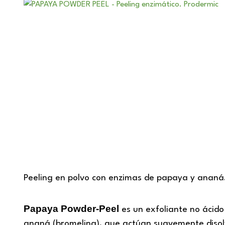
Peeling en polvo con enzimas de papaya y ananá. I
Papaya Powder-Peel
es un exfoliante no ácid
ananá (bromelina), que actúan suavemente disolvi