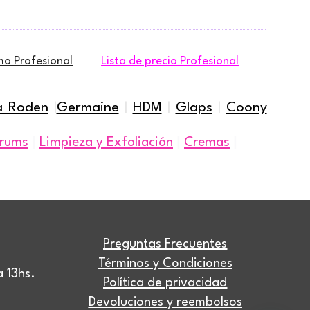
mo Profesional
Lista de precio Profesional
a Roden
|
Germaine
|
HDM
|
Glaps
|
Coony
|
|
|
rums
Limpieza y Exfoliación
Cremas
Preguntas Frecuentes
Términos y Condiciones
 13hs.
Política de privacidad
Devoluciones y reembolsos