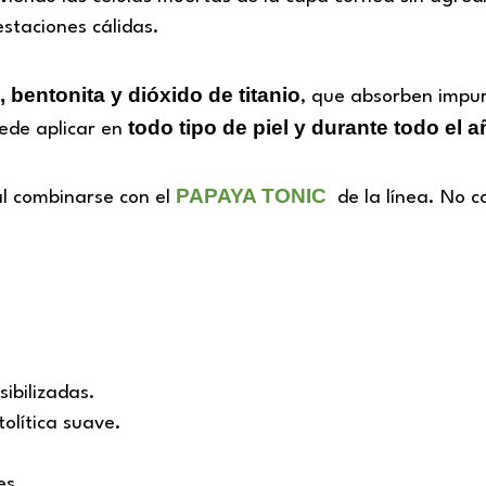
estaciones cálidas.
, bentonita y dióxido de titanio
, que absorben impure
todo tipo de piel y durante todo el 
uede aplicar en
PAPAYA TONIC
al combinarse con el
de la línea. No c
sibilizadas.
olítica suave.
es.