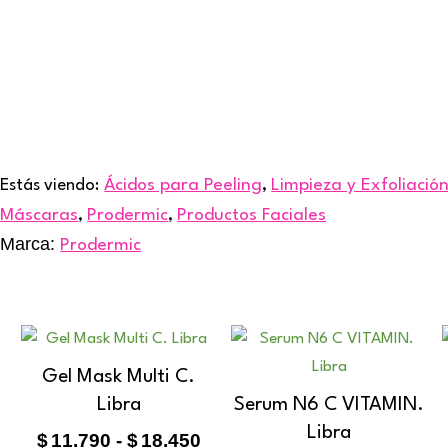
Estás viendo:
Ácidos para Peeling
,
Limpieza y Exfoliació
Máscaras
,
Prodermic
,
Productos Faciales
Marca:
Prodermic
Rango
Rango
Este
de
de
ucto
producto
Gel Mask Multi C.
recios:
precios:
e
tiene
Libra
Serum N6 C VITAMIN.
desde
desde
iples
múltiples
20.920
$11.790
Libra
$
11.790
-
$
18.450