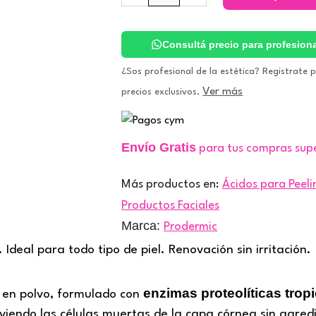
PEEL
-
Peeling
Consultá precio para profesion
enzimático.
Prodermic
¿Sos profesional de la estética? Registrate 
cantidad
Ver más
precios exclusivos.
Envío Gratis
para tus compras sup
Más productos en:
Ácidos para Peeli
Productos Faciales
Marca:
Prodermic
deal para todo tipo de piel. Renovación sin irritación.
enzimas proteolíticas trop
o en polvo, formulado con
endo las células muertas de la capa córnea sin agredir