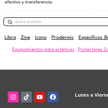
efectivo y transferencia.
Búsqueda
de
productos
Libra
|
Zine
|
Icono
|
Prodermic
|
Específicos B
|
Equipamientos para estéticas
Protectores S
Instagram
Tiktok
Youtube
Facebook
Lunes a Viern