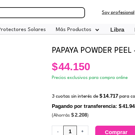
Soy profesional
Libra
Protectores Solares
Más Productos
PAPAYA POWDER PEEL – 
$
44.150
Precios exclusivos para compra online
$
14.717
3 cuotas sin interés de
para co
Pagando por transferencia:
$
41.94
$
2.208
(Ahorrás
)
PAPAYA
-
+
Comprar
POWDER