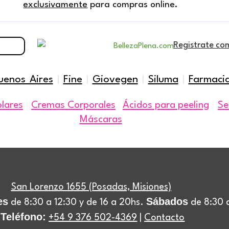
exclusivamente
para compras online.
Registrate co
uenos Aires
|
Fine
|
Giovegen
|
Siluma
|
Farmaci
|
|
olares
Cremas Corporales
|
Ácidos para peeling
Se
Máscaras
San Lorenzo 1655 (Posadas, Misiones)
es
Sábados
de 8:30 a 12:30 y de 16 a 20hs.
de 8:30 a
Teléfono:
+54 9 376 502-4369
|
Contacto