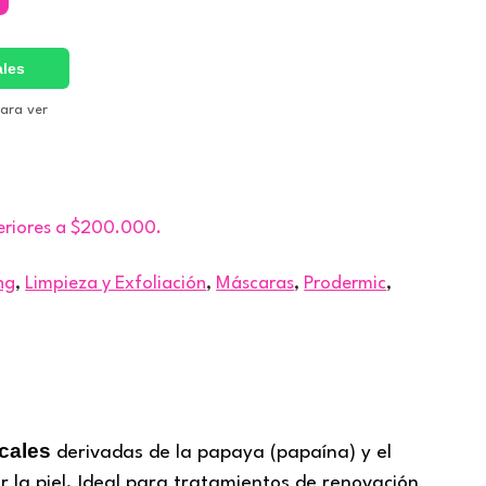
ales
para ver
eriores a $200.000.
ng
,
Limpieza y Exfoliación
,
Máscaras
,
Prodermic
,
icales
derivadas de la papaya (papaína) y el
 la piel. Ideal para tratamientos de renovación