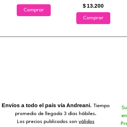
antes.
variantes.
asta
hasta
$
13.200
29.740
$18.450
Las
Comprar
ones
opciones
Comprar
se
den
pueden
r
elegir
en
la
na
página
de
ucto
producto
Envíos a todo el país vía Andreani
. Tiempo
S
promedio de llegada 3 días hábiles.
en
Los precios publicados son
válidos
Pr