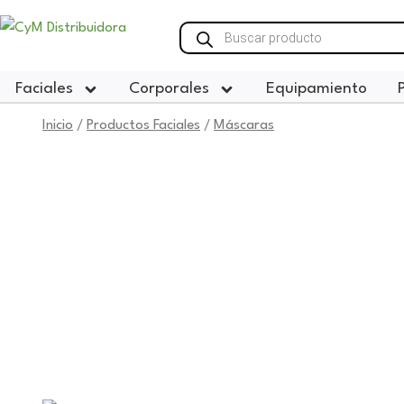
Ir
Búsqueda
al
de
productos
contenido
Faciales
Corporales
Equipamiento
Inicio
Productos Faciales
Máscaras
/
/