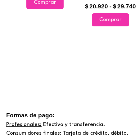
variantes.
vari
hasta
h
Comprar
$
20.920
-
$
29.740
$17.580
$
Las
Las
opciones
opci
Comprar
se
se
pueden
pue
elegir
elegi
en
en
la
la
página
pági
de
de
producto
prod
Formas de pago:
Profesionales:
Efectivo y transferencia.
Consumidores finales:
Tarjeta de crédito, débito,