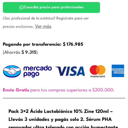
Lactobionico
120
Consultá precio para profesionales
ml.
Zine
¿Sos profesional de la estética? Registrate para ver
cantidad
Ver más
precios exclusivos.
Pagando por transferencia:
$
176.985
(Ahorrás
$
9.315
)
Envío Gratis
para tus compras superiores a $200.000.
Pack 3×2 Ácido Lactobiónico 10% Zine 120ml –
Llevás 3 unidades y pagás solo 2. Sérum PHA
renovador ultra tolerado con acción humectante,