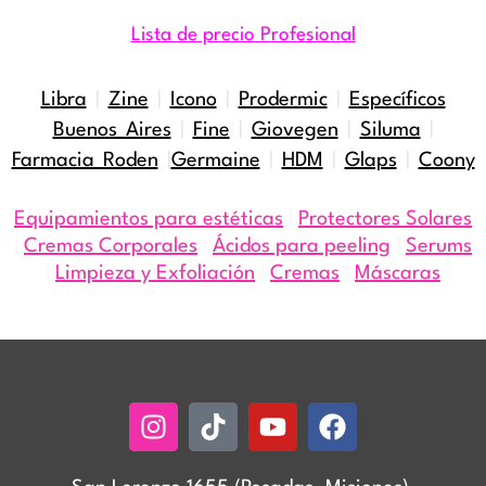
Lista de precio Profesional
Libra
|
Zine
|
Icono
|
Prodermic
|
Específicos
Buenos Aires
|
Fine
|
Giovegen
|
Siluma
|
Farmacia Roden
|
Germaine
|
HDM
|
Glaps
|
Coony
Equipamientos para estéticas
|
Protectores Solares
|
Cremas Corporales
|
Ácidos para peeling
|
Serums
|
Limpieza y Exfoliación
|
Cremas
|
Máscaras
Instagram
Tiktok
Youtube
Facebook