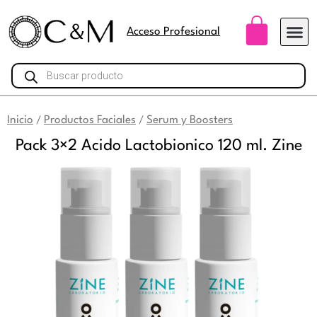
Ir
Carri
al
Acceso Profesional
contenido
Búsqueda
de
productos
Inicio
Productos Faciales
Serum y Boosters
/
/
Pack 3×2 Acido Lactobionico 120 ml. Zine