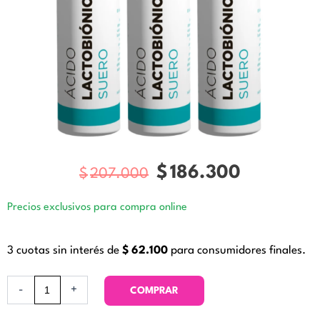
$
186.300
$
207.000
El
El
precio
precio
Precios exclusivos para compra online
original
actual
era:
es:
3 cuotas sin interés de
$
62.100
para consumidores finales.
$207.000.
$186.
Pack
-
+
COMPRAR
3x2
Acido