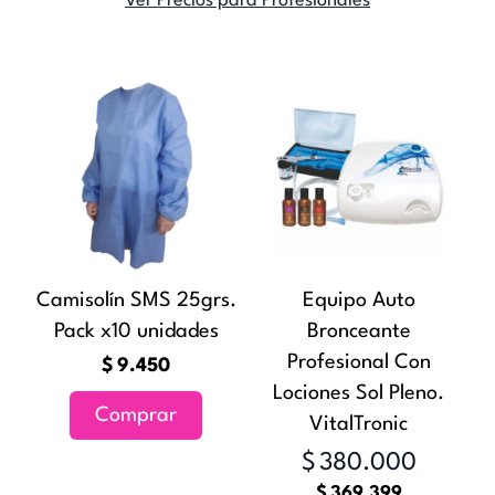
Ver Precios para Profesionales
El
El
precio
precio
actual
original
es:
era:
$369.399
$380.00
Camisolín SMS 25grs.
Equipo Auto
Pack x10 unidades
Bronceante
Profesional Con
$
9.450
Lociones Sol Pleno.
Comprar
VitalTronic
$
380.000
$
369.399