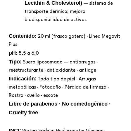
Lecithin & Cholesterol)
— sistema de
transporte dérmico; mejora
biodisponibilidad de activos
Contenido:
20 ml (frasco gotero) · Línea Megavit
Plus
pH:
5,5 a 6,0
Tipo:
Suero liposomado — antiarrugas ·
reestructurante · antioxidante · antiage
Indicación:
Todo tipo de piel · Arrugas
metabólicas · Fotodaño · Pérdida de firmeza ·
Rostro · cuello · escote
Libre de parabenos · No comedogénico ·
Cruelty free
INCI:
Water; Sodium Hyaluronate; Glycerin;