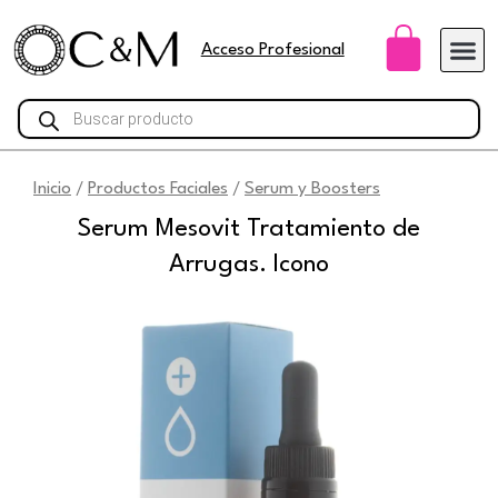
Ir
Carri
al
Acceso Profesional
contenido
Búsqueda
de
productos
Inicio
Productos Faciales
Serum y Boosters
/
/
Serum Mesovit Tratamiento de
Arrugas. Icono