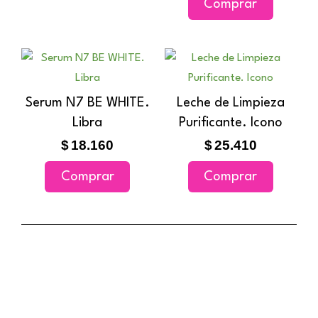
Comprar
opciones
se
pueden
elegir
en
Serum N7 BE WHITE.
Leche de Limpieza
la
Libra
Purificante. Icono
página
$
18.160
$
25.410
de
producto
Comprar
Comprar