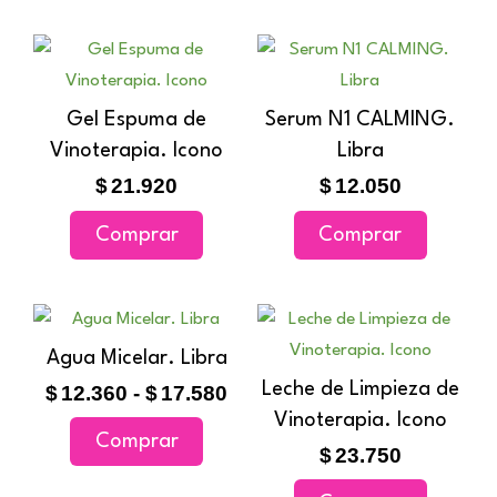
Gel Espuma de
Serum N1 CALMING.
Vinoterapia. Icono
Libra
$
21.920
$
12.050
Comprar
Comprar
Rango
Este
de
producto
Agua Micelar. Libra
precios:
tiene
Leche de Limpieza de
$
12.360
-
$
17.580
desde
múltiples
$12.360
Vinoterapia. Icono
Comprar
variantes.
hasta
$
23.750
$17.580
Las