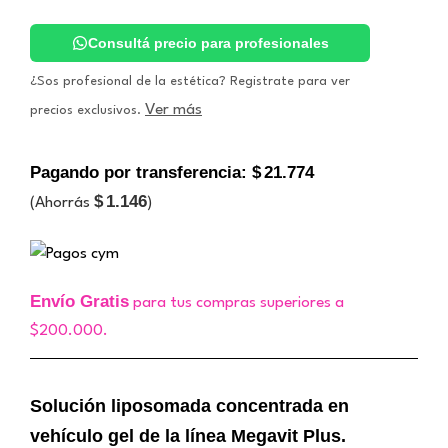
Tratamiento
de
Arrugas.
Consultá precio para profesionales
Icono
cantidad
¿Sos profesional de la estética? Registrate para ver
Ver más
precios exclusivos.
Pagando por transferencia:
$
21.774
$
1.146
(Ahorrás
)
Envío Gratis
para tus compras superiores a
$200.000.
Solución liposomada concentrada en
vehículo gel de la línea Megavit Plus.