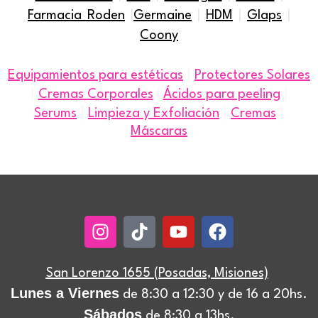
Farmacia Roden
|
Germaine
|
HDM
|
Glaps
|
Coony
|
Equipamientos para estéticas
Protectores Solares
|
|
Cremas Corporales
|
Ácidos para peeling
|
|
|
Serums
Limpieza y Exfoliación
Cremas
Máscaras
Instagram
Tiktok
Youtube
Facebook
San Lorenzo 1655 (Posadas, Misiones)
Lunes a Viernes
de 8:30 a 12:30 y de 16 a 20hs.
Sábados
de 8:30 a 13hs.