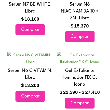
Serum N7 BE WHITE.
Serum N8
Libra
NIACINAMIDA 10 +
ZN. Libra
$
18.160
$
15.370
Comprar
Comprar
Ran
Este
de
producto
prec
tiene
Serum N6 C VITAMIN.
Gel Exfoliante
des
múltiples
Libra
Iluminador FIX C.
$22.
variantes
hast
Icono
$
13.200
$27.
Las
$
22.590
-
$
27.410
Comprar
opciones
Comprar
se