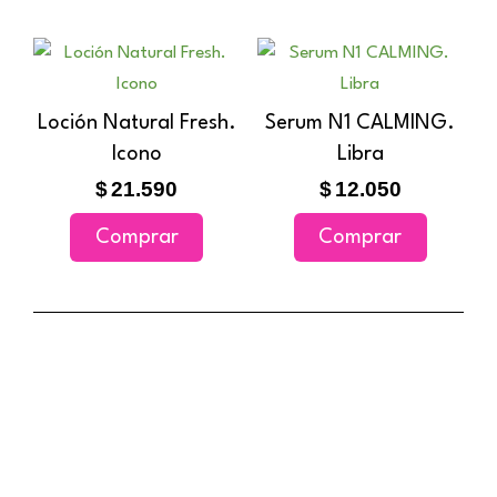
pueden
elegir
en
la
Loción Natural Fresh.
Serum N1 CALMING.
página
Icono
Libra
de
$
21.590
$
12.050
producto
Comprar
Comprar