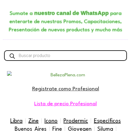
nuestro canal de WhatsApp
Sumate a
para
enterarte de nuestras Promos, Capacitaciones,
Presentación de nuevos productos y mucho más
Búsqueda
de
productos
Registrate como Profesional
Lista de precio Profesional
Libra
|
Zine
|
Icono
|
Prodermic
|
Específicos
Buenos Aires
|
Fine
|
Giovegen
|
Siluma
|