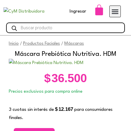
Ir
Carrito
Ingresar
al
contenido
Búsqueda
de
productos
Inicio
Productos Faciales
Máscaras
/
/
Máscara Prebiótica Nutritiva. HDM
$
36.500
Precios exclusivos para compra online
$
12.167
3 cuotas sin interés de
para consumidores
finales.
Máscara