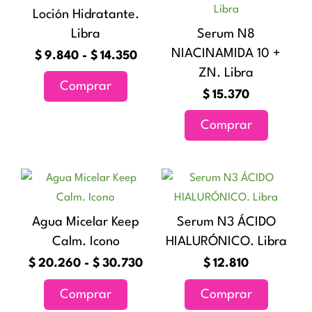
precios:
tiene
Loción Hidratante.
desde
múltiples
Libra
Serum N8
$9.840
variantes.
hasta
NIACINAMIDA 10 +
$
9.840
-
$
14.350
Las
$14.350
ZN. Libra
Comprar
opciones
$
15.370
se
Comprar
pueden
elegir
en
Rango
Este
la
de
producto
página
precios:
tiene
Agua Micelar Keep
Serum N3 ÁCIDO
de
desde
múltiples
Calm. Icono
HIALURÓNICO. Libra
$20.260
producto
variantes.
hasta
$
20.260
-
$
30.730
$
12.810
Las
$30.730
Comprar
Comprar
opciones