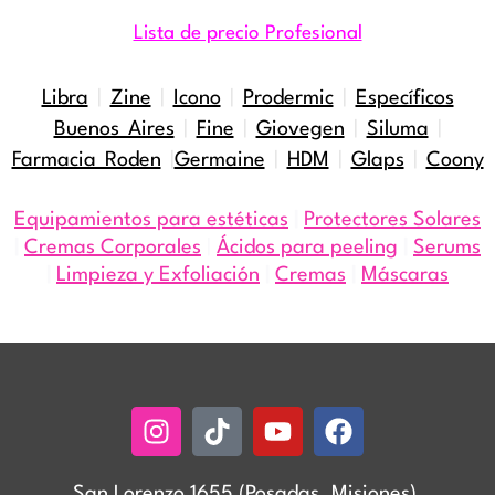
Lista de precio Profesional
Libra
|
Zine
|
Icono
|
Prodermic
|
Específicos
Buenos Aires
|
Fine
|
Giovegen
|
Siluma
|
Farmacia Roden
|
Germaine
|
HDM
|
Glaps
|
Coony
Equipamientos para estéticas
|
Protectores Solares
|
Cremas Corporales
|
Ácidos para peeling
|
Serums
|
Limpieza y Exfoliación
|
Cremas
|
Máscaras
Instagram
Tiktok
Youtube
Facebook
San Lorenzo 1655 (Posadas, Misiones)