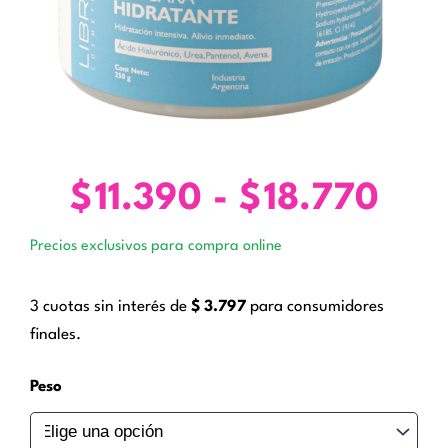
$
11.390
-
$
18.770
Ran
de
Precios exclusivos para compra online
prec
des
3 cuotas sin interés de
$
3.797
para consumidores
$11
finales.
has
$18
Mascara
Peso
Hidratante.
Libra
cantidad