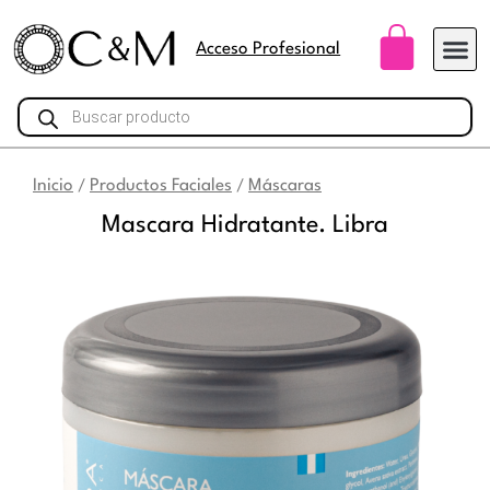
Ir
Carri
al
Acceso Profesional
contenido
Búsqueda
de
productos
Inicio
Productos Faciales
Máscaras
/
/
Mascara Hidratante. Libra