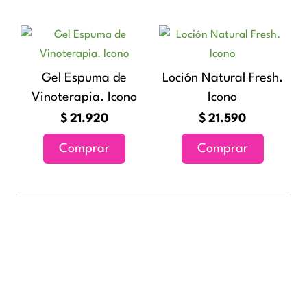
se
pueden
elegir
en
Gel Espuma de
Loción Natural Fresh.
la
Vinoterapia. Icono
Icono
página
de
$
21.920
$
21.590
producto
Comprar
Comprar