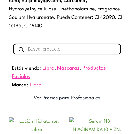
(and) Ethylhexylglycerin, Carbomer,
Hydroxyethylcellulose, Triethanolamine, Fragrance,
Sodium Hyaluronate. Puede Contener: CI 42090, CI
16185, CI 19140.
Búsqueda
de
productos
Estás viendo:
Libra
,
Máscaras
,
Productos
Faciales
Marca:
Libra
Ver Precios para Profesionales
Rango
Este
de
producto