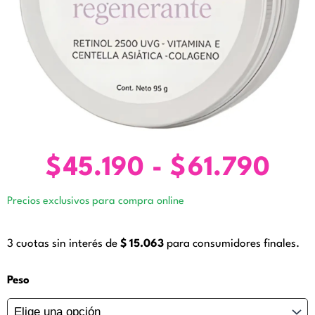
$
45.190
-
$
61.790
Ra
de
Precios exclusivos para compra online
pre
des
3 cuotas sin interés de
$
15.063
para consumidores finales.
$45
has
Mascara
Peso
Esencial
$61
Regenerante.