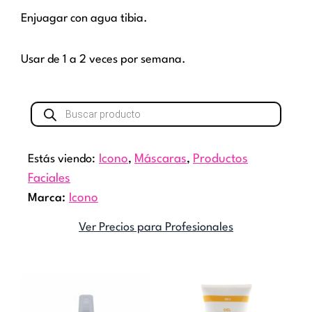
Enjuagar con agua tibia.
Usar de 1 a 2 veces por semana.
Búsqueda
de
productos
Estás viendo:
Icono
,
Máscaras
,
Productos
Faciales
Marca:
Icono
Ver Precios para Profesionales
Rang
Este
de
producto