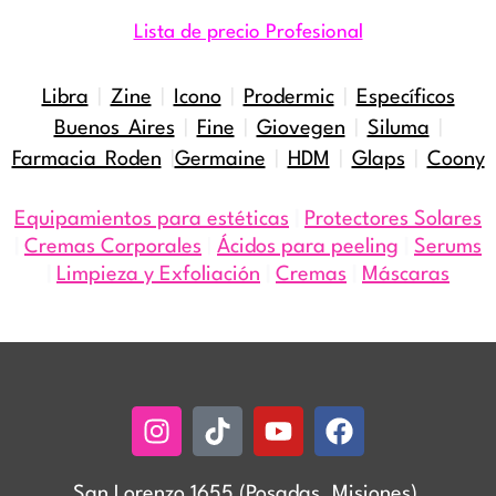
Lista de precio Profesional
Libra
|
Zine
|
Icono
|
Prodermic
|
Específicos
Buenos Aires
|
Fine
|
Giovegen
|
Siluma
|
Farmacia Roden
|
Germaine
|
HDM
|
Glaps
|
Coony
Equipamientos para estéticas
|
Protectores Solares
|
Cremas Corporales
|
Ácidos para peeling
|
Serums
|
Limpieza y Exfoliación
|
Cremas
|
Máscaras
Instagram
Tiktok
Youtube
Facebook
San Lorenzo 1655 (Posadas, Misiones)