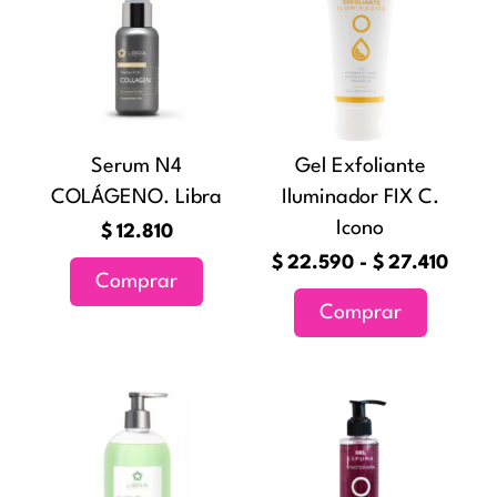
preci
tiene
desd
múltiples
$22.
variantes
hast
Las
$27.
opciones
Serum N4
Gel Exfoliante
se
COLÁGENO. Libra
Iluminador FIX C.
pueden
Icono
elegir
$
12.810
en
$
22.590
-
$
27.410
Comprar
la
Comprar
página
de
producto
Rango
Este
de
producto
precios:
tiene
desde
múltiples