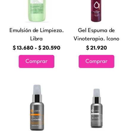
$13.680
variantes.
hasta
Las
$20.590
opciones
Emulsión de Limpieza.
Gel Espuma de
se
Libra
Vinoterapia. Icono
pueden
elegir
$
13.680
-
$
20.590
$
21.920
en
Comprar
Comprar
la
página
de
producto