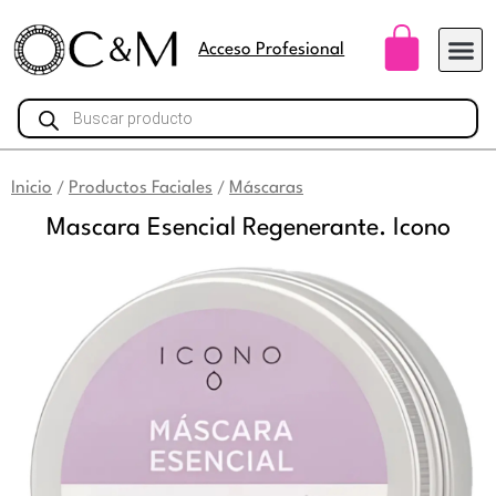
Ir
Carri
al
Acceso Profesional
contenido
Búsqueda
de
productos
Inicio
Productos Faciales
Máscaras
/
/
Mascara Esencial Regenerante. Icono