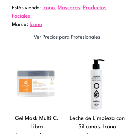
Estás viendo:
Icono
,
Máscaras
,
Productos
Faciales
Marca:
Icono
Ver Precios para Profesionales
Rango
Este
de
producto
precios:
tiene
desde
múltiples
$11.790
variantes.
hasta
Las
$18.450
opciones
Gel Mask Multi C.
Leche de Limpieza con
se
Libra
Siliconas. Icono
pueden