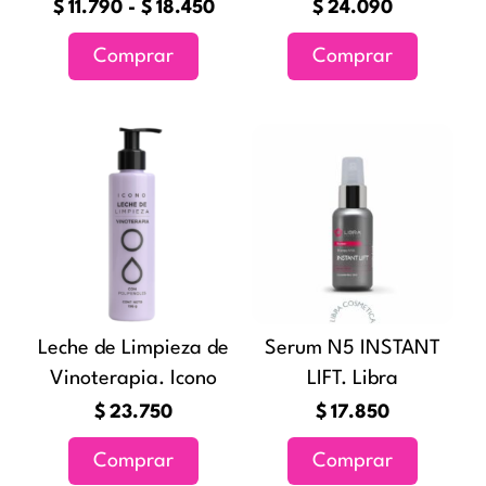
elegir
$
11.790
-
$
18.450
$
24.090
en
Comprar
Comprar
la
página
de
producto
Leche de Limpieza de
Serum N5 INSTANT
Vinoterapia. Icono
LIFT. Libra
$
23.750
$
17.850
Comprar
Comprar