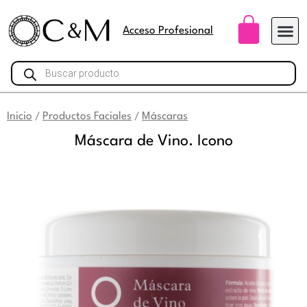
Ir
Carri
al
Acceso Profesional
contenido
Búsqueda
de
productos
Inicio
Productos Faciales
Máscaras
/
/
Máscara de Vino. Icono