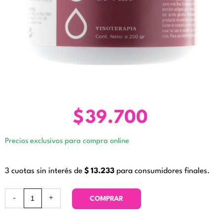
$
39.700
Precios exclusivos para compra online
3 cuotas sin interés de
$
13.233
para consumidores finales.
Máscara
-
+
COMPRAR
de
Vino.