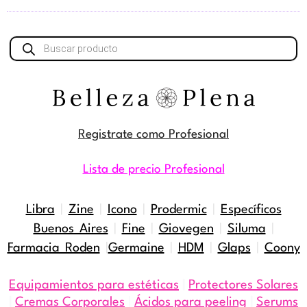
Búsqueda
de
productos
Registrate como Profesional
Lista de precio Profesional
Libra
|
Zine
|
Icono
|
Prodermic
|
Específicos
Buenos Aires
|
Fine
|
Giovegen
|
Siluma
|
Farmacia Roden
|
Germaine
|
HDM
|
Glaps
|
Coony
Equipamientos para estéticas
|
Protectores Solares
|
Cremas Corporales
|
Ácidos para peeling
|
Serums