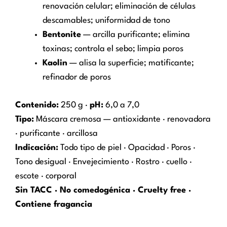
renovación celular; eliminación de células
descamables; uniformidad de tono
Bentonite
— arcilla purificante; elimina
toxinas; controla el sebo; limpia poros
Kaolin
— alisa la superficie; matificante;
refinador de poros
Contenido:
250 g ·
pH:
6,0 a 7,0
Tipo:
Máscara cremosa — antioxidante · renovadora
· purificante · arcillosa
Indicación:
Todo tipo de piel · Opacidad · Poros ·
Tono desigual · Envejecimiento · Rostro · cuello ·
escote · corporal
Sin TACC · No comedogénica · Cruelty free ·
Contiene fragancia