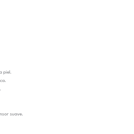
 piel.
ica.
.
nsor suave.