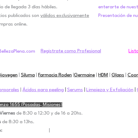
o de llegada 3 días hábiles.
enterarte de nues
cios publicados son
válidos exclusivamente
Presentación de n
mpras online.
Registrate como Profesional
List
iovegen
|
Siluma
|
Farmacia Roden
|
Germaine
|
HDM
|
Glaps
|
Coo
rporales
|
Ácidos para peeling
|
Serums
|
Limpieza y Exfoliación
|
nzo 1655 (Posadas, Misiones)
Preguntas Frecuen
Viernes
de 8:30 a 12:30 y de 16 a 20hs.
Términos y Condic
s
de 8:30 a 13hs.
Política de privaci
:
+54 9 376 502-4369
|
Contacto
Devoluciones y re