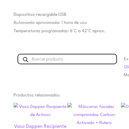
Dispositivo recargable USB
Autonomía aproximada: 1 hora de uso
Temperaturas programadas: 6°C a 42°C aprox.
Búsqueda
Es
de
productos
Gl
Ma
Este
Productos relacionados
product
tiene
múltiples
Vaso Dappen Recipiente
variante