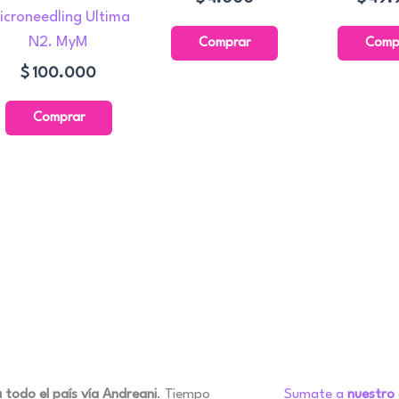
icroneedling Ultima
N2. MyM
Comprar
Comp
$
100.000
Comprar
o
 todo el país vía Andreani
. Tiempo
Sumate a
nuestro