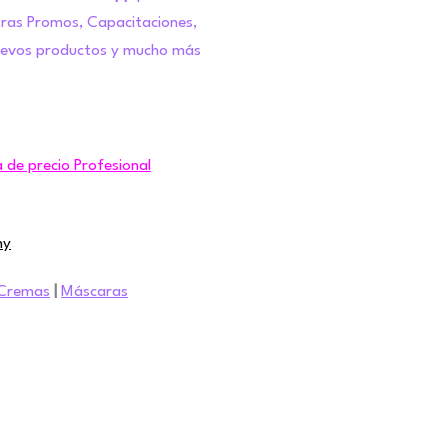
tras Promos, Capacitaciones,
uevos productos y mucho más
a de precio Profesional
ny
Cremas
|
Máscaras
tes
iones
dad
embolsos