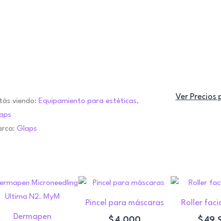
Ver Precios 
tás viendo:
Equipamiento para estéticas
,
aps
rca:
Glaps
o
Pincel para máscaras
Roller faci
Dermapen
s.
$
4.000
$
49.