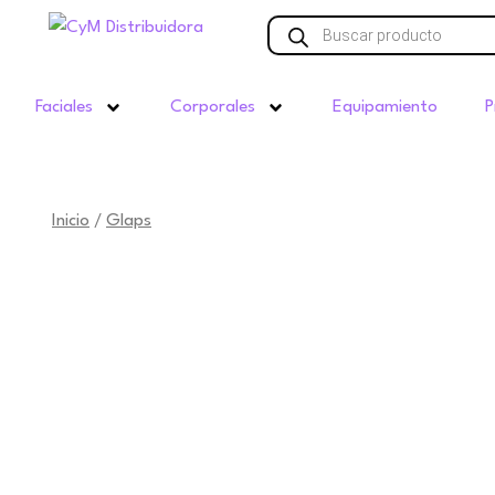
Ir
Búsqueda
de
al
productos
contenido
Faciales
Corporales
Equipamiento
P
Inicio
Glaps
/