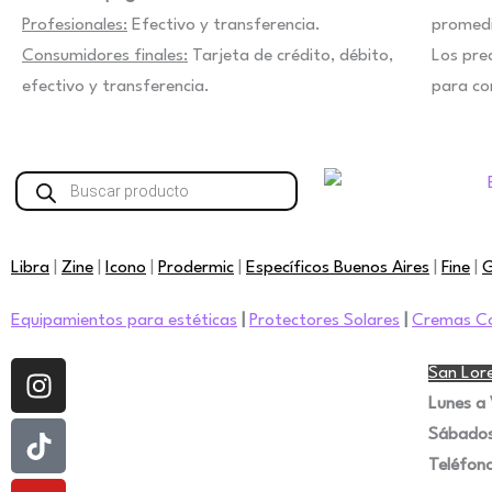
Profesionales:
Efectivo y transferencia.
promedi
Consumidores finales:
Tarjeta de crédito, débito,
Los pre
efectivo y transferencia.
para co
Búsqueda
de
productos
Libra
|
Zine
|
Icono
|
Prodermic
|
Específicos Buenos Aires
|
Fine
|
G
Equipamientos para estéticas
|
Protectores Solares
|
Cremas Co
Instagram
Tiktok
Youtube
Facebook
San Lore
Lunes a 
Sábado
Teléfono