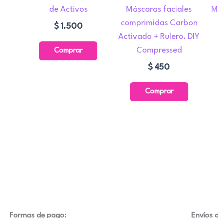
de Activos
Máscaras faciales
M
Las
comprimidas Carbon
opciones
$
1.500
Activado + Rulero. DIY
se
Compressed
Comprar
pueden
elegir
$
450
en
Comprar
la
página
de
product
Formas de pago:
Envíos a