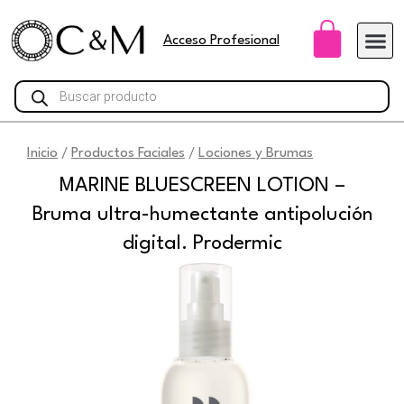
Ir
Carri
al
Acceso Profesional
contenido
Búsqueda
de
productos
Inicio
Productos Faciales
Lociones y Brumas
/
/
MARINE BLUESCREEN LOTION –
Bruma ultra-humectante antipolución
digital. Prodermic