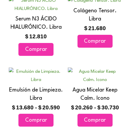
Colágeno Tensor.
Serum N3 ÁCIDO
Libra
HIALURÓNICO. Libra
$
21.680
$
12.810
Comprar
Comprar
Rango
Ran
Este
Este
de
de
producto
producto
precios:
prec
tiene
tiene
Emulsión de Limpieza.
Agua Micelar Keep
desde
des
múltiples
múltiples
Libra
$13.680
Calm. Icono
$20.
variantes.
variantes
hasta
hast
$
13.680
-
$
20.590
$
20.260
-
$
30.730
$20.590
$30.
Las
Las
Comprar
Comprar
opciones
opciones
se
se