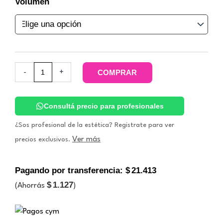
$27
Volumen
BLUESCREEN
LOTION
-
Bruma
ultra-
humectante
antipolución
-
+
COMPRAR
digital.
Prodermic
cantidad
Consultá precio para profesionales
¿Sos profesional de la estética? Registrate para ver
Ver más
precios exclusivos.
Pagando por transferencia:
$
21.413
$
1.127
(Ahorrás
)