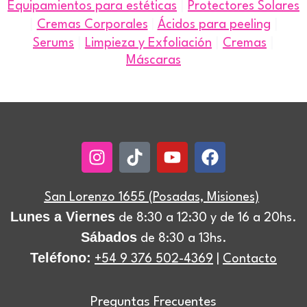
|
Equipamientos para estéticas
Protectores Solares
|
|
Cremas Corporales
|
Ácidos para peeling
|
|
|
Serums
Limpieza y Exfoliación
Cremas
Máscaras
Instagram
Tiktok
Youtube
Facebook
San Lorenzo 1655 (Posadas, Misiones)
Lunes a Viernes
de 8:30 a 12:30 y de 16 a 20hs.
Sábados
de 8:30 a 13hs.
Teléfono:
+54 9 376 502-4369
|
Contacto
Preguntas Frecuentes