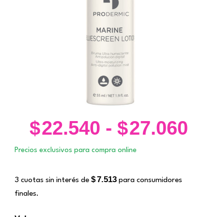
$
22.540
-
$
27.060
Ra
de
Precios exclusivos para compra online
pre
de
$
7.513
3 cuotas sin interés de
para consumidores
$22
finales.
ha
MARINE