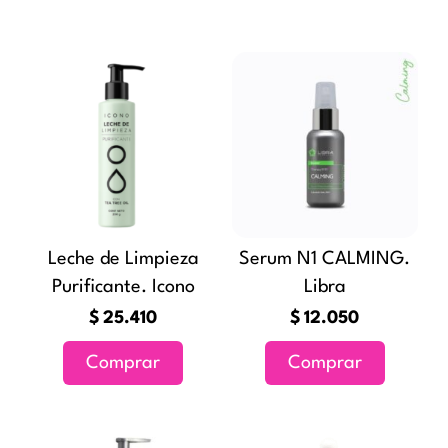
Leche de Limpieza
Serum N1 CALMING.
Purificante. Icono
Libra
$
25.410
$
12.050
Comprar
Comprar
Rango
Este