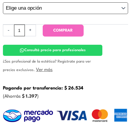
$2
SERUM
–
Concentrado
Super
humectante
-
+
COMPRAR
Marino.
Prodermic
cantidad
Consultá precio para profesionales
¿Sos profesional de la estética? Registrate para ver
Ver más
precios exclusivos.
Pagando por transferencia:
$
26.534
(Ahorrás
$
1.397
)