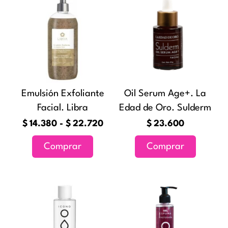
de
producto
precios:
tiene
desde
múltiples
$14.380
variantes.
hasta
Las
$22.720
opciones
Emulsión Exfoliante
Oil Serum Age+. La
se
Facial. Libra
Edad de Oro. Sulderm
pueden
elegir
$
14.380
-
$
22.720
$
23.600
en
Comprar
Comprar
la
página
de
Rango
Este
producto
de
producto
precios:
tiene
desde
múltiples