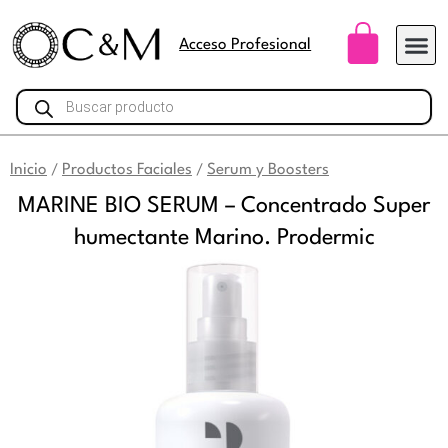
Ir
Carri
al
Acceso Profesional
contenido
Búsqueda
de
productos
Inicio
Productos Faciales
Serum y Boosters
/
/
MARINE BIO SERUM – Concentrado Super
humectante Marino. Prodermic