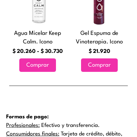
$20.260
variantes.
hasta
Las
$30.730
opciones
Agua Micelar Keep
Gel Espuma de
se
Calm. Icono
Vinoterapia. Icono
pueden
elegir
$
20.260
-
$
30.730
$
21.920
en
Comprar
Comprar
la
página
de
producto
Formas de pago:
Profesionales:
Efectivo y transferencia.
Consumidores finales:
Tarjeta de crédito, débito,