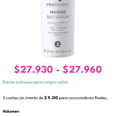
$
27.930
-
$
27.960
Ra
de
Precios exclusivos para compra online
pre
de
3 cuotas sin interés de
$
9.310
para consumidores finales.
$2
ha
MARINE
Volumen
BIO