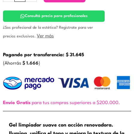
–
Gel
Limpiador
Consultá precio para profesionales
Iluminador.
Prodermic
¿Sos profesional de la estética? Registrate para ver
cantidad
Ver más
precios exclusivos.
Pagando por transferencia:
$
31.645
(Ahorrás
$
1.666
)
Envío Gratis
para tus compras superiores a $200.000.
Gel limpiador suave con acción renovadora.
Ilumina, unifica el tono y mejora la textura de la