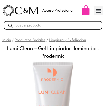
Ir
Carri
al
Acceso Profesional
contenido
Búsqueda
de
productos
Inicio
Productos Faciales
Limpieza y Exfoliación
/
/
Lumi Clean – Gel Limpiador Iluminador.
Prodermic