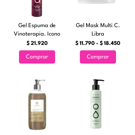
variantes
hasta
Las
$18.4
opciones
Gel Espuma de
Gel Mask Multi C.
se
Vinoterapia. Icono
Libra
pueden
elegir
$
21.920
$
11.790
-
$
18.450
en
Comprar
Comprar
la
página
de
Rango
Este
producto
de
producto
precios:
tiene
desde
múltiples
$14.380
variantes.
hasta
Las
$22.720
opciones