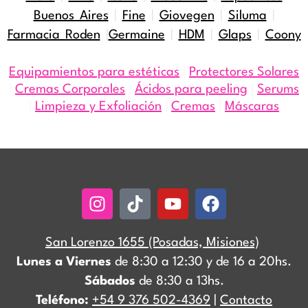
Buenos Aires
|
Fine
|
Giovegen
|
Siluma
|
Farmacia Roden
|
Germaine
|
HDM
|
Glaps
|
Coony
Equipamientos para estéticas
|
Protectores Solares
|
Cremas Corporales
|
Ácidos para peeling
|
Serums
|
Limpieza y Exfoliación
|
Cremas
|
Máscaras
Instagram
Tiktok
Youtube
Facebook
San Lorenzo 1655 (Posadas, Misiones)
Lunes a Viernes
de 8:30 a 12:30 y de 16 a 20hs.
Sábados
de 8:30 a 13hs.
Teléfono:
+54 9 376 502-4369
|
Contacto