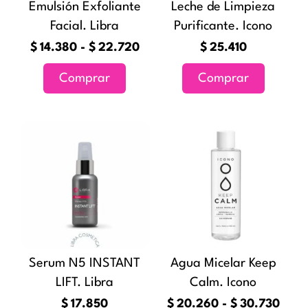
Emulsión Exfoliante
Leche de Limpieza
se
Facial. Libra
Purificante. Icono
pueden
elegir
$
14.380
-
$
22.720
$
25.410
en
Comprar
Comprar
la
página
de
Ran
Este
producto
de
producto
preci
tiene
desd
múltiples
$20.
variantes
hast
Las
$30.
opciones
Serum N5 INSTANT
Agua Micelar Keep
se
LIFT. Libra
Calm. Icono
pueden
elegir
$
17.850
$
20.260
-
$
30.730