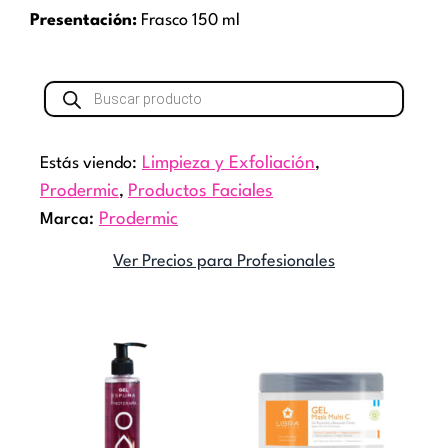
Presentación:
Frasco 150 ml
Búsqueda
de
productos
Estás viendo:
Limpieza y Exfoliación
,
Prodermic
,
Productos Faciales
Marca:
Prodermic
Ver Precios para Profesionales
Rang
Este
de
producto
precio
tiene
desde
múltiples
$11.7