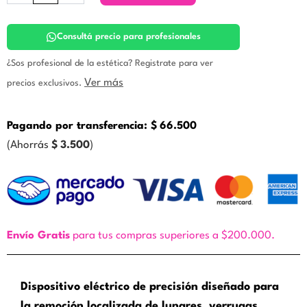
Manchas
Pecas
Verrugas
Consultá precio para profesionales
Lunares
Cauterización
¿Sos profesional de la estética? Registrate para ver
cantidad
Ver más
precios exclusivos.
Pagando por transferencia:
$
66.500
(Ahorrás
$
3.500
)
Envío Gratis
para tus compras superiores a $200.000.
Dispositivo eléctrico de precisión diseñado para
la remoción localizada de lunares, verrugas,