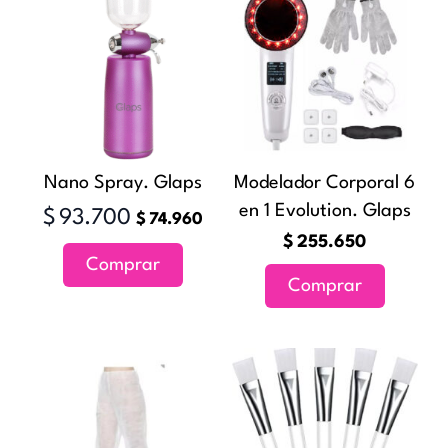
precio
precio
original
actual
era:
es:
$93.700.
$74.960.
Nano Spray. Glaps
Modelador Corporal 6
en 1 Evolution. Glaps
$
93.700
$
74.960
$
255.650
Comprar
Comprar