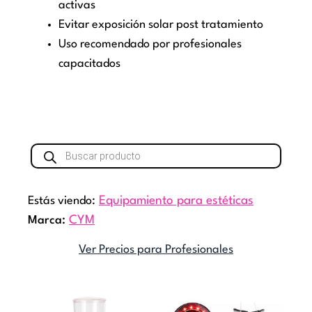
activas
Evitar exposición solar post tratamiento
Uso recomendado por profesionales
capacitados
Búsqueda
de
productos
Estás viendo:
Equipamiento para estéticas
Marca:
CYM
Ver Precios para Profesionales
El
El