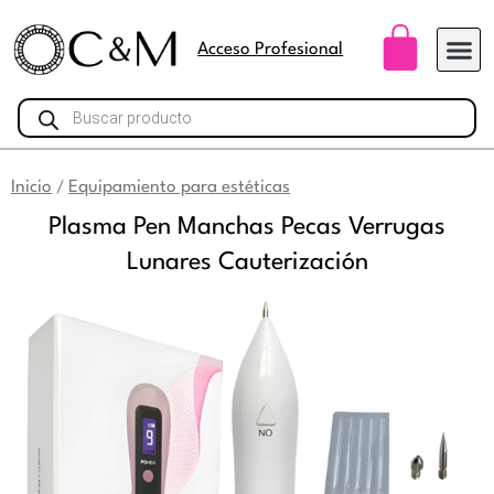
Ir
Carri
al
Acceso Profesional
contenido
Búsqueda
de
productos
Inicio
Equipamiento para estéticas
/
Plasma Pen Manchas Pecas Verrugas
Lunares Cauterización