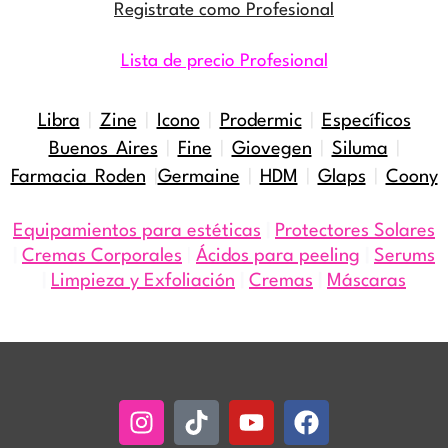
Registrate como Profesional
Lista de precio Profesional
Libra
|
Zine
|
Icono
|
Prodermic
|
Específicos
Buenos Aires
|
Fine
|
Giovegen
|
Siluma
|
Farmacia Roden
|
Germaine
|
HDM
|
Glaps
|
Coony
Equipamientos para estéticas
|
Protectores Solares
|
Cremas Corporales
|
Ácidos para peeling
|
Serums
|
Limpieza y Exfoliación
|
Cremas
|
Máscaras
Instagram
Tiktok
Youtube
Facebook