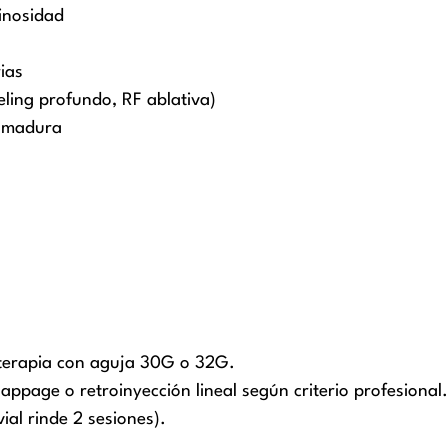
inosidad
ias
ling profundo, RF ablativa)
l madura
soterapia con aguja 30G o 32G.
appage o retroinyección lineal según criterio profesional.
vial rinde 2 sesiones).