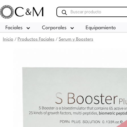
Ir
Búsqueda
al
de
contenido
productos
Faciales
Corporales
Equipamiento
Inicio
Productos Faciales
Serum y Boosters
/
/