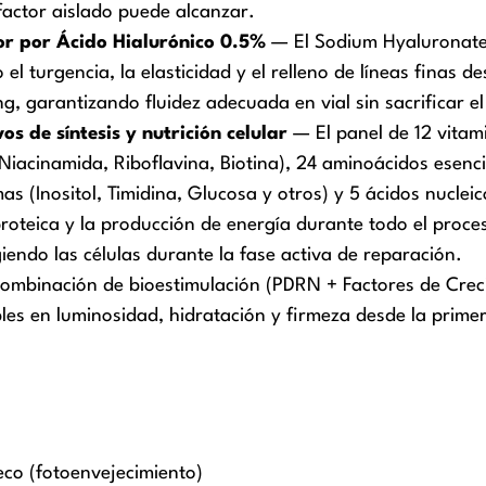
actor aislado puede alcanzar.
or por Ácido Hialurónico 0.5%
— El Sodium Hyaluronate 
 el turgencia, la elasticidad y el relleno de líneas finas 
, garantizando fluidez adecuada en vial sin sacrificar el
s de síntesis y nutrición celular
— El panel de 12 vitam
Niacinamida, Riboflavina, Biotina), 24 aminoácidos esenci
mas (Inositol, Timidina, Glucosa y otros) y 5 ácidos nucl
s proteica y la producción de energía durante todo el proce
endo las células durante la fase activa de reparación.
mbinación de bioestimulación (PDRN + Factores de Creci
bles en luminosidad, hidratación y firmeza desde la prime
eco (fotoenvejecimiento)