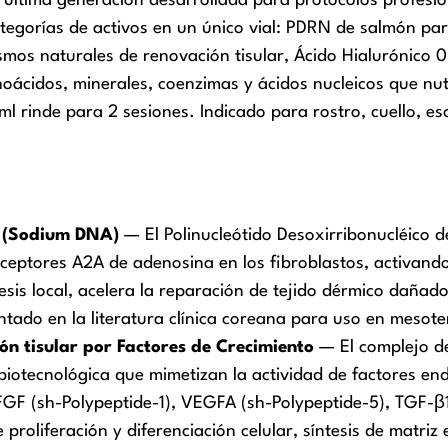
e última generación desarrollada para protocolos profesio
egorías de activos en un único vial: PDRN de salmón para 
smos naturales de renovación tisular, Ácido Hialurónico 
oácidos, minerales, coenzimas y ácidos nucleicos que nut
ml rinde para 2 sesiones. Indicado para rostro, cuello, e
N (Sodium DNA)
— El Polinucleótido Desoxirribonucléico d
eptores A2A de adenosina en los fibroblastos, activando la
is local, acelera la reparación de tejido dérmico dañado
tado en la literatura clínica coreana para uso en mesote
n tisular por Factores de Crecimiento
— El complejo de
 biotecnológica que mimetizan la actividad de factores e
bFGF (sh-Polypeptide-1), VEGFA (sh-Polypeptide-5), TGF-β
 proliferación y diferenciación celular, síntesis de matriz