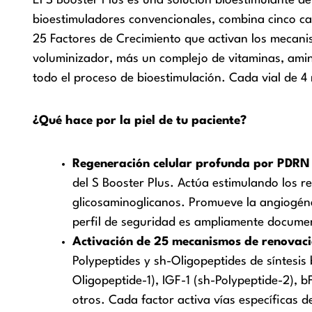
El S Booster Plus es una solución bioestimulante d
bioestimuladores convencionales, combina cinco cat
25 Factores de Crecimiento que activan los mecani
voluminizador, más un complejo de vitaminas, amin
todo el proceso de bioestimulación. Cada vial de 4 
¿Qué hace por la piel de tu paciente?
Regeneración celular profunda por PDR
del S Booster Plus. Actúa estimulando los rec
glicosaminoglicanos. Promueve la angiogénes
perfil de seguridad es ampliamente documen
Activación de 25 mecanismos de renovació
Polypeptides y sh-Oligopeptides de síntesis
Oligopeptide-1), IGF-1 (sh-Polypeptide-2), 
otros. Cada factor activa vías específicas de