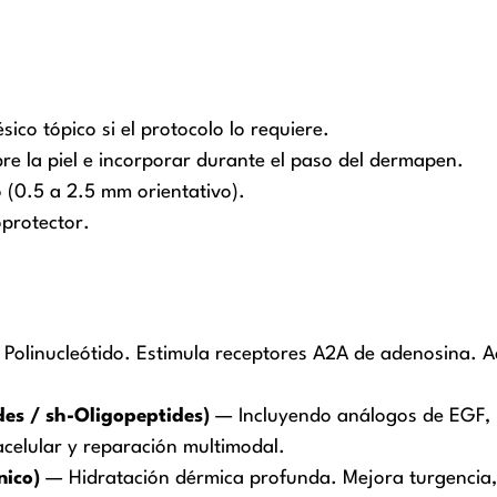
sico tópico si el protocolo lo requiere.
bre la piel e incorporar durante el paso del dermapen.
 (0.5 a 2.5 mm orientativo).
oprotector.
Polinucleótido. Estimula receptores A2A de adenosina. Ac
des / sh-Oligopeptides)
— Incluyendo análogos de EGF, 
racelular y reparación multimodal.
nico)
— Hidratación dérmica profunda. Mejora turgencia, el