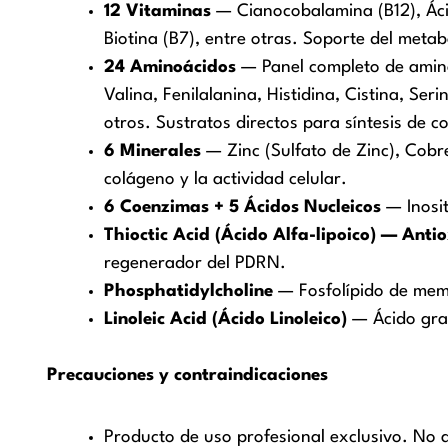
12 Vitaminas
— Cianocobalamina (B12), Ácido
Biotina (B7), entre otras. Soporte del metabo
24 Aminoácidos
— Panel completo de aminoác
Valina, Fenilalanina, Histidina, Cistina, Ser
otros. Sustratos directos para síntesis de c
6 Minerales
— Zinc (Sulfato de Zinc), Cobre
colágeno y la actividad celular.
6 Coenzimas + 5 Ácidos Nucleicos
— Inosit
Thioctic Acid (Ácido Alfa-lipoico) — Anti
regenerador del PDRN.
Phosphatidylcholine
— Fosfolípido de memb
Linoleic Acid (Ácido Linoleico)
— Ácido gras
Precauciones y contraindicaciones
Producto de uso profesional exclusivo. No 