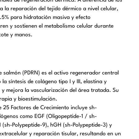
nales de regeneración dérmica. A diferencia de los
la reparación del tejido dérmico a nivel celular,
0.5% para hidratación masiva y efecto
ren y sostienen el metabolismo celular durante
scote y manos.
e salmón (PDRN) es el activo regenerador central
 síntesis de colágeno tipo I y III, elastina y
 y mejora la vascularización del área tratada. Su
rapia y bioestimulación.
 25 Factores de Crecimiento incluye sh-
ndógenos como EGF (Oligopeptide-1 / sh-
1 (sh-Polypeptide-9), hGH (sh-Polypeptide-3) y
 extracelular y reparación tisular, resultando en un