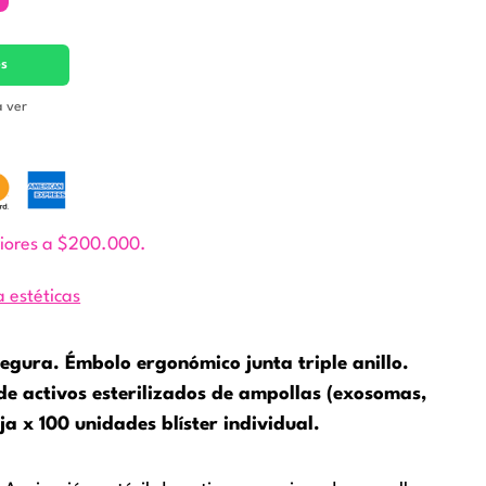
es
a ver
riores a $200.000.
 estéticas
egura. Émbolo ergonómico junta triple anillo.
de activos esterilizados de ampollas (exosomas,
a x 100 unidades blíster individual.