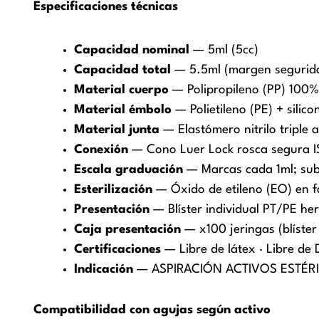
Especificaciones técnicas
Capacidad nominal
— 5ml (5cc)
Capacidad total
— 5.5ml (margen segurid
Material cuerpo
— Polipropileno (PP) 100%
Material émbolo
— Polietileno (PE) + silic
Material junta
— Elastómero nitrilo triple a
Conexión
— Cono Luer Lock rosca segura 
Escala graduación
— Marcas cada 1ml; sub
Esterilización
— Óxido de etileno (EO) en f
Presentación
— Blíster individual PT/PE he
Caja presentación
— x100 jeringas (blíster 
Certificaciones
— Libre de látex · Libre de 
Indicación
— ASPIRACIÓN ACTIVOS ESTÉRILES 
Compatibilidad con agujas según activo