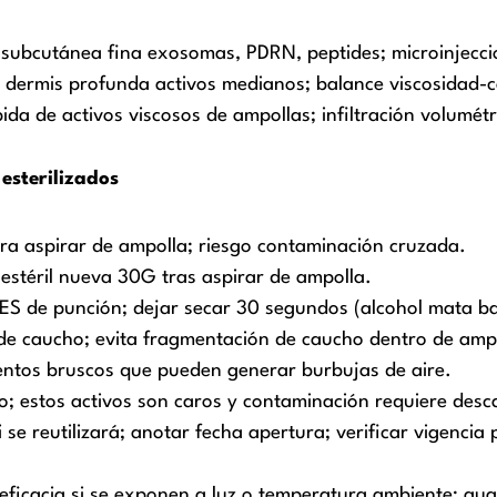
n subcutánea fina exosomas, PDRN, peptides; microinjecc
n dermis profunda activos medianos; balance viscosidad
da de activos viscosos de ampollas; infiltración volumétr
esterilizados
ara aspirar de ampolla; riesgo contaminación cruzada.
estéril nueva 30G tras aspirar de ampolla.
S de punción; dejar secar 30 segundos (alcohol mata ba
de caucho; evita fragmentación de caucho dentro de amp
ientos bruscos que pueden generar burbujas de aire.
 estos activos son caros y contaminación requiere desc
se reutilizará; anotar fecha apertura; verificar vigencia
ficacia si se exponen a luz o temperatura ambiente; gua