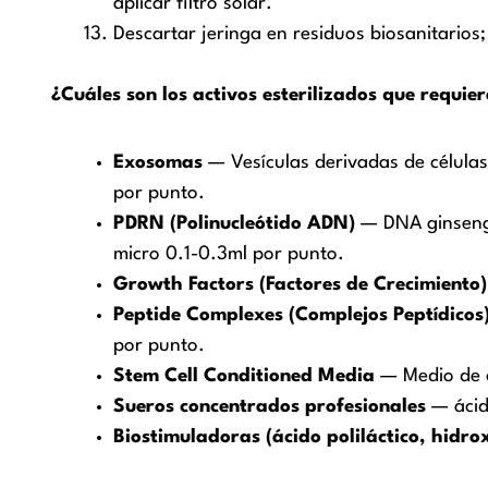
aplicar filtro solar.
Descartar jeringa en residuos biosanitarios
¿Cuáles son los activos esterilizados que requie
Exosomas
— Vesículas derivadas de células
por punto.
PDRN (Polinucleótido ADN)
— DNA ginseng s
micro 0.1-0.3ml por punto.
Growth Factors (Factores de Crecimiento)
Peptide Complexes (Complejos Peptídicos
por punto.
Stem Cell Conditioned Media
— Medio de c
Sueros concentrados profesionales
— ácido
Biostimuladoras (ácido poliláctico, hidro