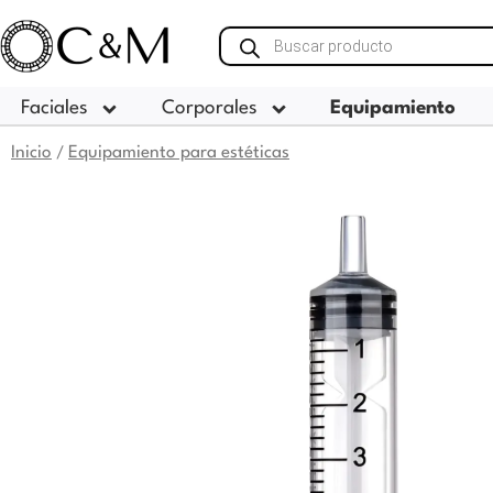
Ir
Búsqueda
al
de
contenido
productos
Faciales
Corporales
Equipamiento
Inicio
Equipamiento para estéticas
/