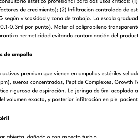
onsultorio estético profesional para dos usos críticos: (1
ores de crecimiento); (2) Infiltración controlada de esto
según viscosidad y zona de trabajo. La escala graduada 
0.1-0.3ml por punto). Material polipropileno transparent
 garantiza hermeticidad evitando contaminación del produ
os de ampolla
en activos premium que vienen en ampollas estériles sella
ppm), sueros concentrados, Peptide Complexes, Growth Fa
tico riguroso de aspiración. La jeringa de 5ml acoplada
l volumen exacto, y posterior infiltración en piel paciente
éril
tar abierta, dañada o con aspecto turbio.