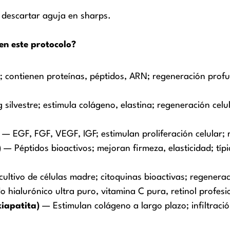
; descartar aguja en sharps.
ren este protocolo?
; contienen proteínas, péptidos, ARN; regeneración profun
ilvestre; estimula colágeno, elastina; regeneración cel
— EGF, FGF, VEGF, IGF; estimulan proliferación celular; 
)
— Péptidos bioactivos; mejoran firmeza, elasticidad; típ
ultivo de células madre; citoquinas bioactivas; regenera
 hialurónico ultra puro, vitamina C pura, retinol profesi
xiapatita)
— Estimulan colágeno a largo plazo; infiltrac