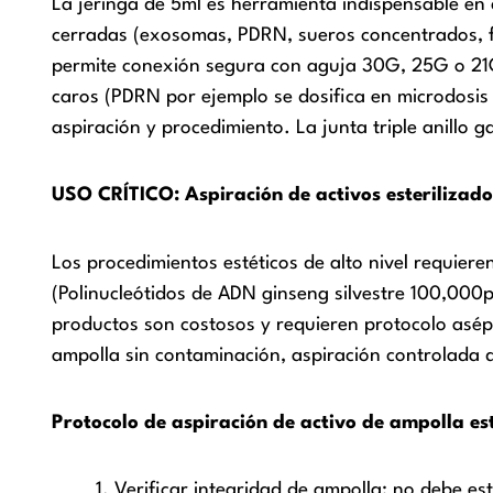
La jeringa de 5ml es herramienta indispensable en c
cerradas (exosomas, PDRN, sueros concentrados, fact
permite conexión segura con aguja 30G, 25G o 21G 
caros (PDRN por ejemplo se dosifica en microdosis 
aspiración y procedimiento. La junta triple anillo
USO CRÍTICO: Aspiración de activos esterilizad
Los procedimientos estéticos de alto nivel requier
(Polinucleótidos de ADN ginseng silvestre 100,000
productos son costosos y requieren protocolo asép
ampolla sin contaminación, aspiración controlada de
Protocolo de aspiración de activo de ampolla est
Verificar integridad de ampolla: no debe es