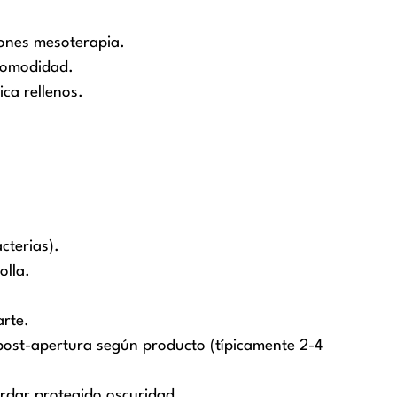
iones mesoterapia.
-comodidad.
ica rellenos.
cterias).
olla.
arte.
 post-apertura según producto (típicamente 2-4
rdar protegido oscuridad.