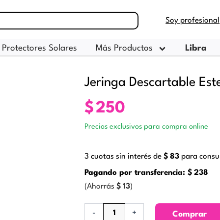
Soy profesional
Protectores Solares
Más Productos
Libra
Jeringa Descartable Est
$
250
Precios exclusivos para compra online
3 cuotas sin interés de
$
83
para consum
Pagando por transferencia:
$
238
(Ahorrás
$
13
)
Jeringa
-
+
Comprar
Descartable