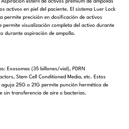
) Aspiración estéril de activos premium de ampollas
s activos en piel del paciente. El sistema Luer Lock
permite precisión en dosificación de activos
e permite visualización completa del activo durante
cto durante aspiración de ampolla.
das: Exosomas (35 billones/vial), PDRN
ctors, Stem Cell Conditioned Media, etc. Estos
 a aguja 25G o 21G permite punción hermética de
 sin transferencia de aire o bacterias.