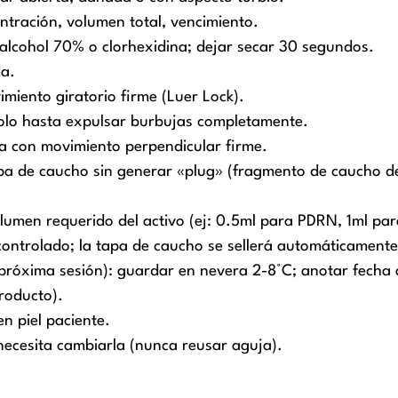
centración, volumen total, vencimiento.
alcohol 70% o clorhexidina; dejar secar 30 segundos.
ca.
miento giratorio firme (Luer Lock).
olo hasta expulsar burbujas completamente.
a con movimiento perpendicular firme.
a de caucho sin generar «plug» (fragmento de caucho den
olumen requerido del activo (ej: 0.5ml para PDRN, 1ml pa
controlado; la tapa de caucho se sellerá automáticamente
 próxima sesión): guardar en nevera 2-8°C; anotar fecha 
roducto).
en piel paciente.
 necesita cambiarla (nunca reusar aguja).