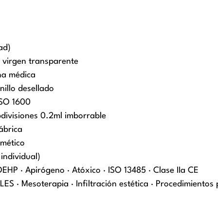
ad)
 virgen transparente
ona médica
nillo desellado
ISO 1600
divisiones 0.2ml imborrable
ábrica
rmético
individual)
DEHP · Apirógeno · Atóxico · ISO 13485 · Clase IIa CE
· Mesoterapia · Infiltración estética · Procedimientos 