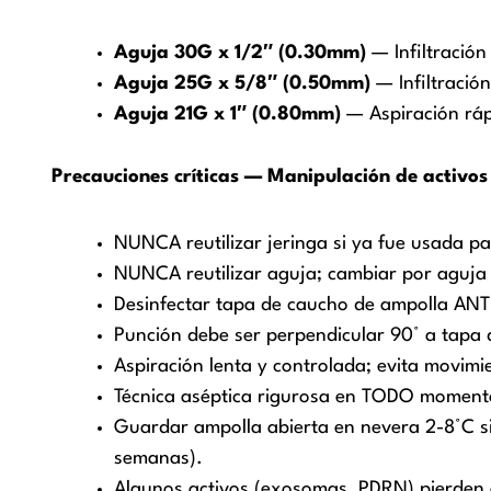
Aguja 30G x 1/2″ (0.30mm)
— Infiltració
Aguja 25G x 5/8″ (0.50mm)
— Infiltració
Aguja 21G x 1″ (0.80mm)
— Aspiración rápi
Precauciones críticas — Manipulación de activos 
NUNCA reutilizar jeringa si ya fue usada p
NUNCA reutilizar aguja; cambiar por aguja 
Desinfectar tapa de caucho de ampolla ANTE
Punción debe ser perpendicular 90° a tapa 
Aspiración lenta y controlada; evita movim
Técnica aséptica rigurosa en TODO momento;
Guardar ampolla abierta en nevera 2-8°C si 
semanas).
Algunos activos (exosomas, PDRN) pierden e