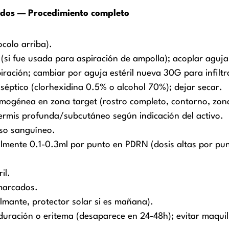
rados — Procedimiento completo
colo arriba).
i fue usada para aspiración de ampolla); acoplar aguja
ración; cambiar por aguja estéril nueva 30G para infiltr
iséptico (clorhexidina 0.5% o alcohol 70%); dejar secar.
mogénea en zona target (rostro completo, contorno, zona 
ermis profunda/subcutáneo según indicación del activo.
aso sanguíneo.
almente 0.1-0.3ml por punto en PDRN (dosis altas por pu
il.
 marcados.
lmante, protector solar si es mañana).
uración o eritema (desaparece en 24-48h); evitar maquil