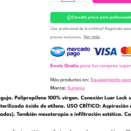
Esteril
5
ML.
Consultá precio para profesional
Euromix
cantidad
¿Sos profesional de la estética? Registrate par
Ver más
precios exclusivos.
Envío Gratis
para tus compras supe
Más productos en:
Equipamiento para
Marca:
Euromix
aguja. Polipropileno 100% virgen. Conexión Luer Lock s
sterilizada óxido de etileno. USO CRÍTICO: Aspiración 
dos). También mesoterapia e infiltración estética. Caj