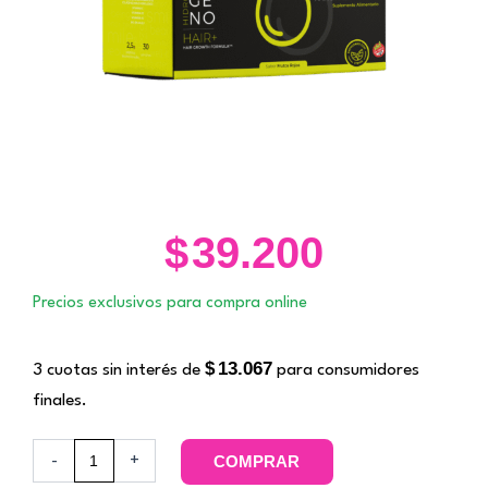
$
39.200
Precios exclusivos para compra online
$
13.067
3 cuotas sin interés de
para consumidores
finales.
Giovegen
-
+
COMPRAR
Hair+