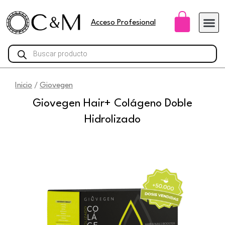
Ir
Carri
al
Acceso Profesional
contenido
Búsqueda
de
productos
Inicio
Giovegen
/
Giovegen Hair+ Colágeno Doble
Hidrolizado