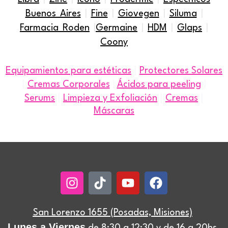
Buenos Aires
|
Fine
|
Giovegen
|
Siluma
|
Farmacia Roden
|
Germaine
|
HDM
|
Glaps
|
Coony
|
Equipamientos para estéticas
Protectores Solares
|
|
Cremas Corporales
|
Ácidos para peeling
|
|
|
Serums
Limpieza y Exfoliación
Cremas
Máscaras
Instagram
Tiktok
Youtube
Facebook
San Lorenzo 1655 (Posadas, Misiones)
Lunes a Viernes