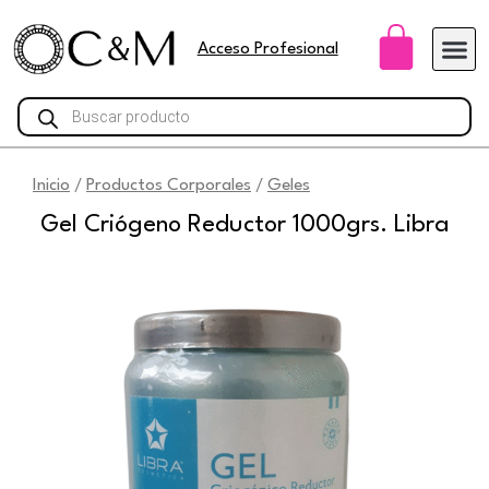
Ir
Carri
al
Acceso Profesional
contenido
Búsqueda
de
productos
Inicio
Productos Corporales
Geles
/
/
Gel Criógeno Reductor 1000grs. Libra