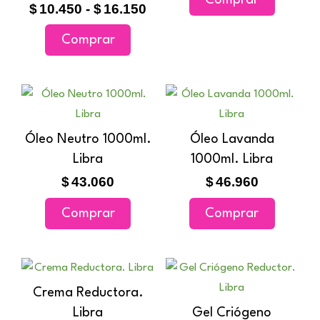
Comprar
variantes.
variantes
hasta
hast
$
10.450
-
$
16.150
$16.150
$13.
Las
Las
Comprar
opciones
opciones
se
se
pueden
pueden
elegir
elegir
en
en
Óleo Neutro 1000ml.
Óleo Lavanda
la
la
Libra
1000ml. Libra
página
página
$
43.060
$
46.960
de
de
producto
producto
Comprar
Comprar
Rango
Ran
Este
Este
de
de
producto
producto
Crema Reductora.
precios:
prec
tiene
tiene
Libra
Gel Criógeno
desde
des