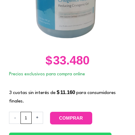
$
33.480
Precios exclusivos para compra online
$
11.160
3 cuotas sin interés de
para consumidores
finales.
Gel
-
+
COMPRAR
Criógeno
Reductor
1000grs.