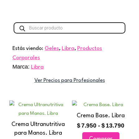
Búsqueda
de
productos
Estás viendo:
Geles
,
Libra
,
Productos
Corporales
Marca:
Libra
Ver Precios para Profesionales
Rango
Ran
Este
Este
de
de
producto
producto
Crema Base. Libra
precios:
preci
tiene
tiene
Crema Ultranutritiva
$
7.950
-
$
13.790
desde
desd
múltiples
múltiples
para Manos. Libra
$10.450
$7.9