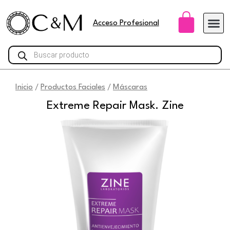
Ir
Carri
al
Acceso Profesional
contenido
Búsqueda
de
productos
Inicio
Productos Faciales
Máscaras
/
/
Extreme Repair Mask. Zine