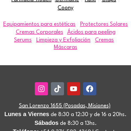
Coony
|
Equipamientos para estéticas
Protectores Solares
|
|
Cremas Corporales
|
Ácidos para peeling
|
|
|
Serums
Limpieza y Exfoliación
Cremas
Máscaras
Instagram
Tiktok
Youtube
Facebook
San Lorenzo 1655 (Posadas, Misiones)
Lunes a Viernes
de 8:30 a 12:30 y de 16 a 20hs.
Sábados
de 8:30 a 13hs.