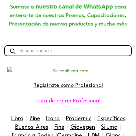
nuestro canal de WhatsApp
Sumate a
para
enterarte de nuestras Promos, Capacitaciones,
Presentación de nuevos productos y mucho más
Búsqueda
de
productos
Registrate como Profesional
Lista de precio Profesional
Libra
|
Zine
|
Icono
|
Prodermic
|
Específicos
Buenos Aires
|
Fine
|
Giovegen
|
Siluma
|
Farmacia Roden
|
Germaine
|
HDM
|
Glaps
|