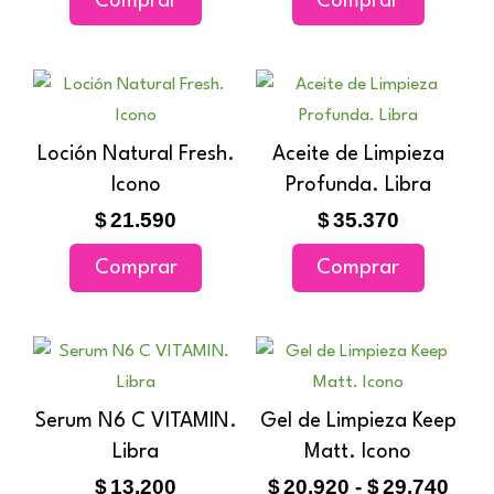
Comprar
Comprar
Loción Natural Fresh.
Aceite de Limpieza
Icono
Profunda. Libra
$
21.590
$
35.370
Comprar
Comprar
Ran
Este
de
producto
prec
tiene
Serum N6 C VITAMIN.
Gel de Limpieza Keep
des
múltiples
Libra
Matt. Icono
$20.
variantes
hast
$
13.200
$
20.920
-
$
29.740