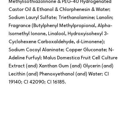
Methylisothiazolinone & PEG-40 Hydrogenated
Castor Oil & Ethanol & Chlorphenesin & Water;
Sodium Lauryl Sulfate; Triethanolamine; Lanolin;
Fragrance (Butylphenyl Methylpropional, Alpha-
Isornethyl Ionone, Linalool, Hydroxyisohexyl 3-
Cyclohexene Carboxaldehyde, d-Limonene);
Sodium Cocoyl Alaninate; Copper Gluconate; N-
Adeline Furfuyl; Malus Domestica Fruit Cell Culture
Extract (and) Xanthan Gum (and) Glycerin (and)
Lecithin (and) Phenoxyethanol (and) Water; CI
19140; CI 42090; CI 16185.