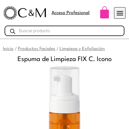
Ir
Carri
al
Acceso Profesional
contenido
Búsqueda
de
productos
Inicio
Productos Faciales
Limpieza y Exfoliación
/
/
Espuma de Limpieza FIX C. Icono