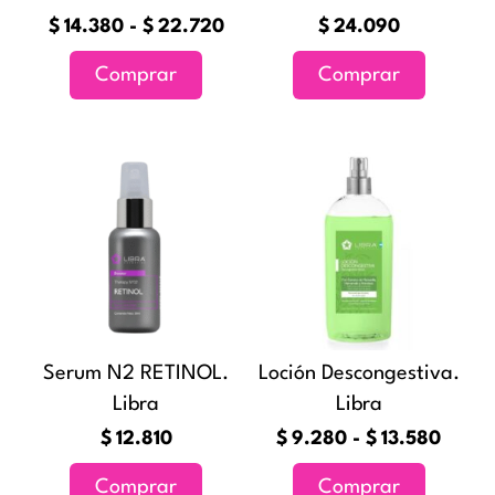
elegir
$
14.380
-
$
22.720
$
24.090
en
Comprar
Comprar
la
página
de
Rang
Este
producto
de
producto
precio
tiene
desde
múltiples
$9.2
variantes
hasta
Las
$13.5
opciones
Serum N2 RETINOL.
Loción Descongestiva.
se
Libra
Libra
pueden
elegir
$
12.810
$
9.280
-
$
13.580
en
Comprar
Comprar