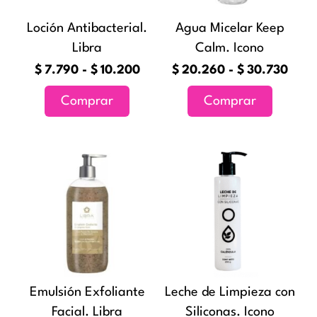
opciones
opciones
Loción Antibacterial.
Agua Micelar Keep
se
se
Libra
Calm. Icono
pueden
pueden
elegir
elegir
$
7.790
-
$
10.200
$
20.260
-
$
30.730
en
en
Comprar
Comprar
la
la
página
página
de
de
Rango
Este
producto
producto
de
producto
precios:
tiene
desde
múltiples
$14.380
variantes.
hasta
Las
$22.720
opciones
Emulsión Exfoliante
Leche de Limpieza con
se
Facial. Libra
Siliconas. Icono
pueden