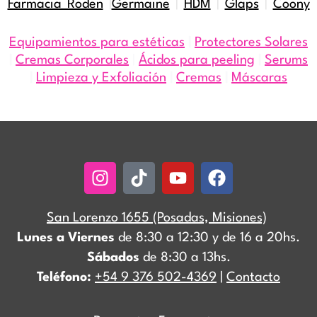
Farmacia Roden
|
Germaine
|
HDM
|
Glaps
|
Coony
Equipamientos para estéticas
|
Protectores Solares
|
Cremas Corporales
|
Ácidos para peeling
|
Serums
|
Limpieza y Exfoliación
|
Cremas
|
Máscaras
Instagram
Tiktok
Youtube
Facebook
San Lorenzo 1655 (Posadas, Misiones)
Lunes a Viernes
de 8:30 a 12:30 y de 16 a 20hs.
Sábados
de 8:30 a 13hs.
Teléfono:
+54 9 376 502-4369
|
Contacto