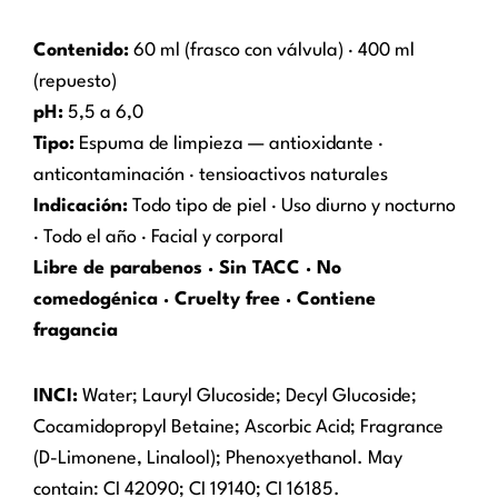
Contenido:
60 ml (frasco con válvula) · 400 ml
(repuesto)
pH:
5,5 a 6,0
Tipo:
Espuma de limpieza — antioxidante ·
anticontaminación · tensioactivos naturales
Indicación:
Todo tipo de piel · Uso diurno y nocturno
· Todo el año · Facial y corporal
Libre de parabenos · Sin TACC · No
comedogénica · Cruelty free · Contiene
fragancia
INCI:
Water; Lauryl Glucoside; Decyl Glucoside;
Cocamidopropyl Betaine; Ascorbic Acid; Fragrance
(D-Limonene, Linalool); Phenoxyethanol. May
contain: CI 42090; CI 19140; CI 16185.