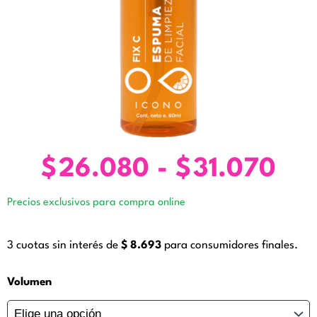
$
26.080
-
$
31.070
Ra
de
Precios exclusivos para compra online
pre
de
3 cuotas sin interés de
$
8.693
para consumidores finales.
$2
ha
Espuma
Volumen
de
$3
Limpieza