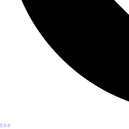
$
0
0