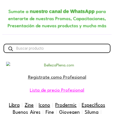
nuestro canal de WhatsApp
Sumate a
para
enterarte de nuestras Promos, Capacitaciones,
Presentación de nuevos productos y mucho más
Búsqueda
de
productos
Registrate como Profesional
Lista de precio Profesional
Libra
|
Zine
|
Icono
|
Prodermic
|
Específicos
Buenos Aires
|
Fine
|
Giovegen
|
Siluma
|