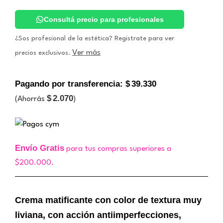
con
Color.
Consultá precio para profesionales
Zine
cantidad
¿Sos profesional de la estética? Registrate para ver
Ver más
precios exclusivos.
Pagando por transferencia:
$
39.330
$
2.070
(Ahorrás
)
Envío Gratis
para tus compras superiores a
$200.000.
Crema matificante con color de textura muy
liviana, con acción antiimperfecciones,