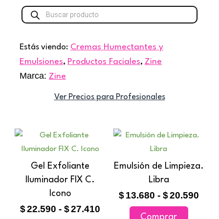
Búsqueda
de
productos
Estás viendo:
Cremas Humectantes y
Emulsiones
,
Productos Faciales
,
Zine
Marca:
Zine
Ver Precios para Profesionales
Rango
Ran
Este
Este
de
de
producto
producto
precios:
prec
tiene
tiene
Gel Exfoliante
Emulsión de Limpieza.
desde
des
múltiples
múltiples
Iluminador FIX C.
$22.590
Libra
$13.
variantes.
variantes
hasta
hast
Icono
$
13.680
-
$
20.590
$27.410
$20.
Las
Las
$
22.590
-
$
27.410
Comprar
opciones
opciones