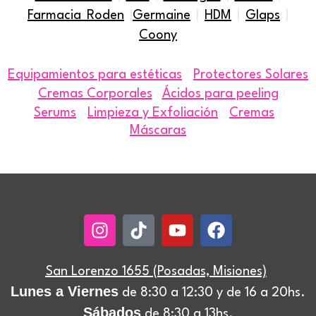
Farmacia Roden
|
Germaine
|
HDM
|
Glaps
|
Coony
|
Equipamientos para estéticas
Protectores Solares
|
|
Cremas Corporales
|
Ácidos para peeling
|
|
|
Serums
Limpieza y Exfoliación
Cremas
Máscaras
Instagram
Tiktok
Youtube
Facebook
San Lorenzo 1655 (Posadas, Misiones)
Lunes a Viernes
de 8:30 a 12:30 y de 16 a 20hs.
Sábados
de 8:30 a 13hs.