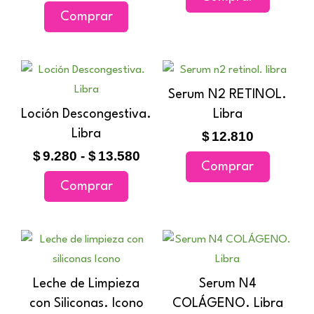
Comprar
se
se
pueden
pueden
elegir
elegir
Rango
Este
en
en
de
producto
Serum N2 RETINOL.
la
la
precios:
tiene
Loción Descongestiva.
Libra
página
página
desde
múltiples
Libra
$9.280
$
12.810
de
de
variantes.
hasta
$
9.280
-
$
13.580
producto
producto
Comprar
$13.580
Las
Comprar
opciones
se
pueden
elegir
en
Leche de Limpieza
Serum N4
la
con Siliconas. Icono
COLÁGENO. Libra
página