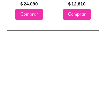
$
24.090
$
12.810
de
producto
Comprar
Comprar