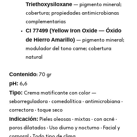
Triethoxysiloxane
— pigmento mineral;
cobertura; propiedades antimicrobianas
complementarias
CI 77499 (Yellow Iron Oxide — Óxido
de Hierro Amarillo)
— pigmento mineral;
modulador del tono carne; cobertura
natural
Contenido
: 70 gr
pH:
6,6
Tipo:
Crema matificante con color —
seborreguladora · comedolítica · antimicrobiana ·
correctora · toque seco
Indicación:
Pieles oleosas · mixtas · con acné ·
poros dilatados · Uso diurno y nocturno · Facial y
corporal · Todo tipo de clima