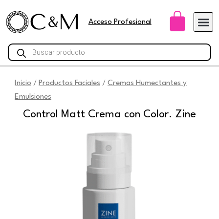
Ir
Carri
al
Acceso Profesional
contenido
Búsqueda
de
productos
Inicio
Productos Faciales
Cremas Humectantes y
/
/
Emulsiones
Control Matt Crema con Color. Zine