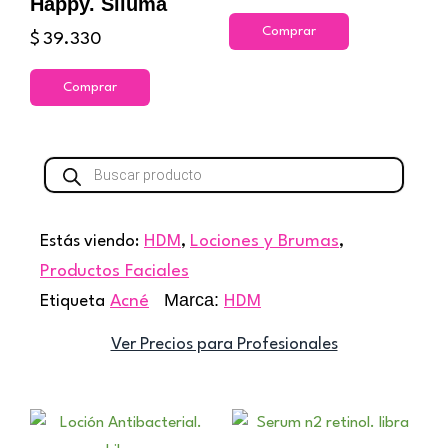
Happy. Siluma
Comprar
$
39.330
Comprar
Búsqueda
de
productos
Estás viendo:
HDM
,
Lociones y Brumas
,
Productos Faciales
Marca:
Etiqueta
Acné
HDM
Ver Precios para Profesionales
Rango
Este
de