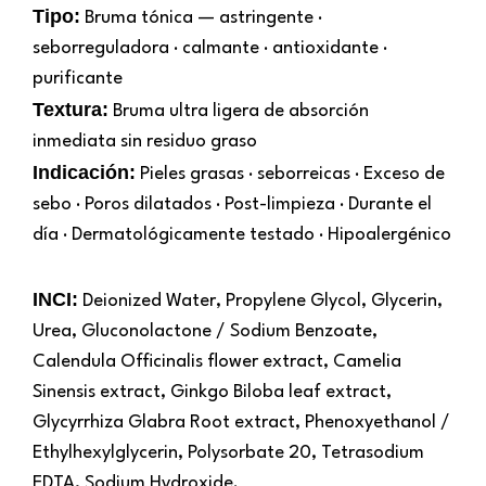
Tipo:
Bruma tónica — astringente ·
seborreguladora · calmante · antioxidante ·
purificante
Textura:
Bruma ultra ligera de absorción
inmediata sin residuo graso
Indicación:
Pieles grasas · seborreicas · Exceso de
sebo · Poros dilatados · Post-limpieza · Durante el
día · Dermatológicamente testado · Hipoalergénico
INCI:
Deionized Water, Propylene Glycol, Glycerin,
Urea, Gluconolactone / Sodium Benzoate,
Calendula Officinalis flower extract, Camelia
Sinensis extract, Ginkgo Biloba leaf extract,
Glycyrrhiza Glabra Root extract, Phenoxyethanol /
Ethylhexylglycerin, Polysorbate 20, Tetrasodium
EDTA, Sodium Hydroxide.