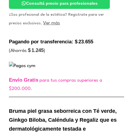
Seborreica.
Consultá precio para profesionales
HDM
cantidad
¿Sos profesional de la estética? Registrate para ver
Ver más
precios exclusivos.
Pagando por transferencia:
$
23.655
$
1.245
(Ahorrás
)
Envío Gratis
para tus compras superiores a
$200.000.
Bruma piel grasa seborreica con Té verde,
Ginkgo Biloba, Caléndula y Regaliz que es
dermatológicamente testada e