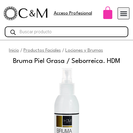
Ir
Carri
al
Acceso Profesional
contenido
Búsqueda
de
productos
Inicio
Productos Faciales
Lociones y Brumas
/
/
Bruma Piel Grasa / Seborreica. HDM