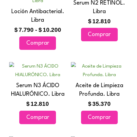
producto
Serum N2 RETINOL.
precios:
tiene
Loción Antibacterial.
Libra
desde
múltiples
Libra
$7.790
$
12.810
variantes.
hasta
$
7.790
-
$
10.200
Comprar
$10.200
Las
Comprar
opciones
se
pueden
elegir
en
Serum N3 ÁCIDO
Aceite de Limpieza
la
HIALURÓNICO. Libra
Profunda. Libra
página
$
12.810
$
35.370
de
producto
Comprar
Comprar