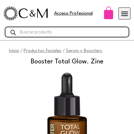
Ir
Carri
al
Acceso Profesional
contenido
Búsqueda
de
productos
Inicio
Productos Faciales
Serum y Boosters
/
/
Booster Total Glow. Zine