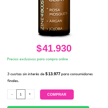
$
41.930
Precios exclusivos para compra online
$
13.977
3 cuotas sin interés de
para consumidores
finales.
Booster
-
+
COMPRAR
Total
Glow.
Zine