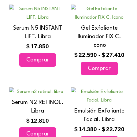
Ran
Este
de
producto
prec
tiene
Serum N5 INSTANT
Gel Exfoliante
des
múltiples
LIFT. Libra
Iluminador FIX C.
$22.
variantes
hast
Icono
$
17.850
$27.
Las
$
22.590
-
$
27.410
Comprar
opciones
Comprar
se
pueden
elegir
Ran
Este
en
de
producto
Serum N2 RETINOL.
la
prec
tiene
Libra
Emulsión Exfoliante
página
des
múltiples
Facial. Libra
$14.
$
12.810
de
variantes
hast
$
14.380
-
$
22.720
producto
Comprar
$22.
Las