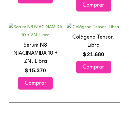
Comprar
opciones
se
pueden
elegir
Colágeno Tensor.
en
Serum N8
Libra
la
NIACINAMIDA 10 +
$
21.680
página
ZN. Libra
de
Comprar
$
15.370
producto
Comprar