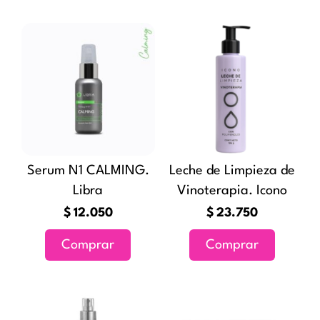
Serum N1 CALMING.
Leche de Limpieza de
Libra
Vinoterapia. Icono
$
12.050
$
23.750
Comprar
Comprar
Rango
Rang
Este
Este
de
de
producto
producto