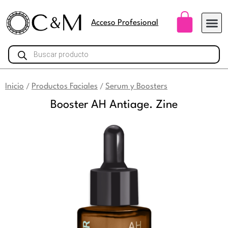
Ir
Carri
al
Acceso Profesional
contenido
Búsqueda
de
productos
Inicio
Productos Faciales
Serum y Boosters
/
/
Booster AH Antiage. Zine