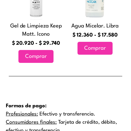
variantes.
variantes
hasta
hast
Las
Las
$29.740
$17.5
opciones
opciones
Gel de Limpieza Keep
Agua Micelar. Libra
se
se
Matt. Icono
pueden
pueden
$
12.360
-
$
17.580
elegir
elegir
$
20.920
-
$
29.740
Comprar
en
en
Comprar
la
la
página
página
de
de
producto
producto
Formas de pago:
Profesionales:
Efectivo y transferencia.
Consumidores finales:
Tarjeta de crédito, débito,
efectivo y transferencia.