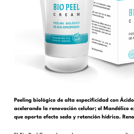
Peeling biológico de alta especificidad con Áci
acelerando la renovación celular; el Mandélico 
que aporta efecto seda y retención hídrica. Ren