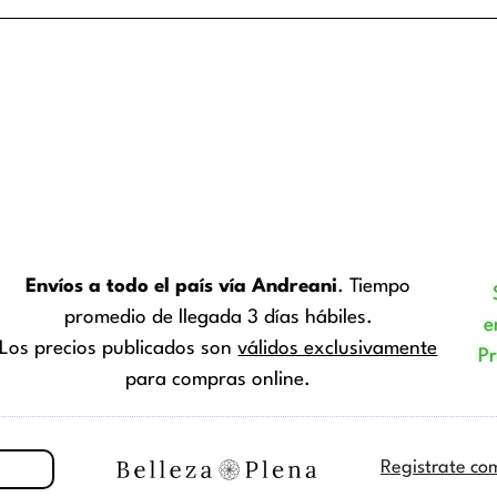
r
na
ucto
Envíos a todo el país vía Andreani
. Tiempo
promedio de llegada 3 días hábiles.
e
Los precios publicados son
válidos exclusivamente
P
para compras online.
Registrate co