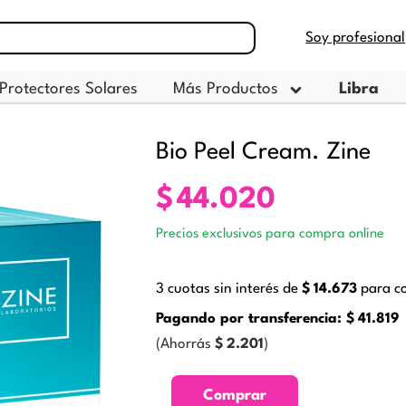
Soy profesional
Protectores Solares
Más Productos
Libra
Bio Peel Cream. Zine
$
44.020
Precios exclusivos para compra online
3 cuotas sin interés de
$
14.673
para co
Pagando por transferencia:
$
41.819
(Ahorrás
$
2.201
)
Bio
Comprar
Peel