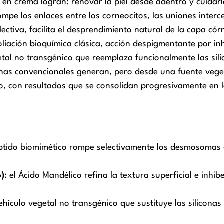
en crema logran: renovar la piel desde adentro y cuidarl
mpe los enlaces entre los corneocitos, las uniones interce
lectiva, facilita el desprendimiento natural de la capa có
ación bioquímica clásica, acción despigmentante por inhib
tal no transgénico que reemplaza funcionalmente las sili
iconas convencionales generan, pero desde una fuente veg
o, con resultados que se consolidan progresivamente en 
éptido biomimético rompe selectivamente los desmosomas de
o)
: el Ácido Mandélico refina la textura superficial e inh
vehículo vegetal no transgénico que sustituye las siliconas
.