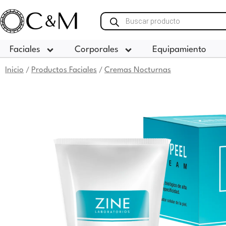
Ir
Búsqueda
al
de
contenido
productos
Faciales
Corporales
Equipamiento
Inicio
Productos Faciales
Cremas Nocturnas
/
/