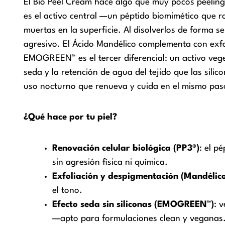
El Bio Peel Cream hace algo que muy pocos peeling 
es el activo central —un péptido biomimético que ro
muertas en la superficie. Al disolverlos de forma se
agresivo. El Ácido Mandélico complementa con exfoli
EMOGREEN™ es el tercer diferencial: un activo vege
seda y la retención de agua del tejido que las sil
uso nocturno que renueva y cuida en el mismo pas
¿Qué hace por tu piel?
Renovación celular biológica (PP3®)
: el p
sin agresión física ni química.
Exfoliación y despigmentación (Mandélic
el tono.
Efecto seda sin siliconas (EMOGREEN™)
: 
—apto para formulaciones clean y veganas