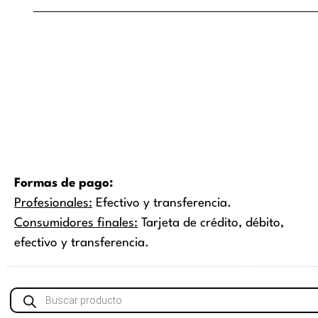
elegi
en
la
pági
de
prod
Formas de pago:
Profesionales:
Efectivo y transferencia.
Consumidores finales:
Tarjeta de crédito, débito,
efectivo y transferencia.
Búsqueda
de