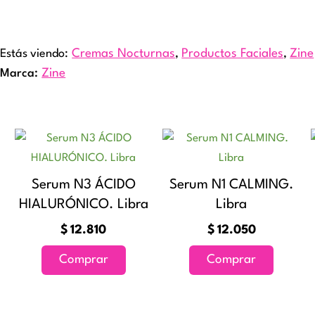
Estás viendo:
Cremas Nocturnas
,
Productos Faciales
,
Zine
Marca:
Zine
ango
e
ucto
recios:
e
Serum N3 ÁCIDO
Serum N1 CALMING.
esde
iples
22.590
HIALURÓNICO. Libra
Libra
antes.
asta
$
12.810
$
12.050
27.410
ones
Comprar
Comprar
den