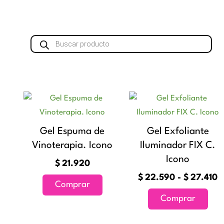
Búsqueda
de
productos
R
Este
d
prod
p
tien
Gel Espuma de
Gel Exfoliante
d
múlt
Vinoterapia. Icono
Iluminador FIX C.
$
vari
h
Icono
$
21.920
Las
$
$
22.590
-
$
27.410
opci
Comprar
se
Comprar
pue