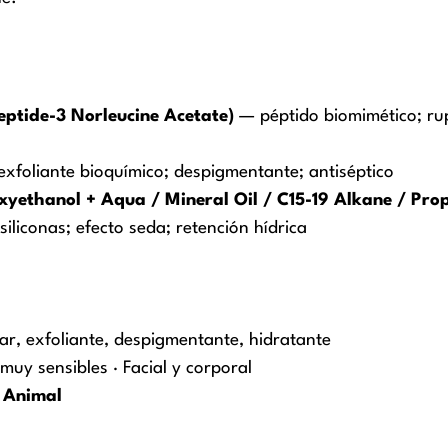
eptide-3 Norleucine Acetate)
— péptido biomimético; ru
xfoliante bioquímico; despigmentante; antiséptico
yethanol + Aqua / Mineral Oil / C15-19 Alkane / Prop
iliconas; efecto seda; retención hídrica
ar, exfoliante, despigmentante, hidratante
 muy sensibles · Facial y corporal
o Animal