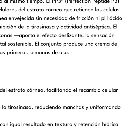
a al mismo tiempo. El PP3® (Perfection Peptide P3)
lulares del estrato córneo que retienen las células
rnea envejecida sin necesidad de fricción ni pH ácido
ición de la tirosinasa y actividad antiséptica. El
conas —aporta el efecto deslizante, la sensación
etal sostenible. El conjunto produce una crema de
las primeras semanas de uso.
l estrato córneo, facilitando el recambio celular
ibe la tirosinasa, reduciendo manchas y uniformando
 con igual resultado en textura y retención hídrica