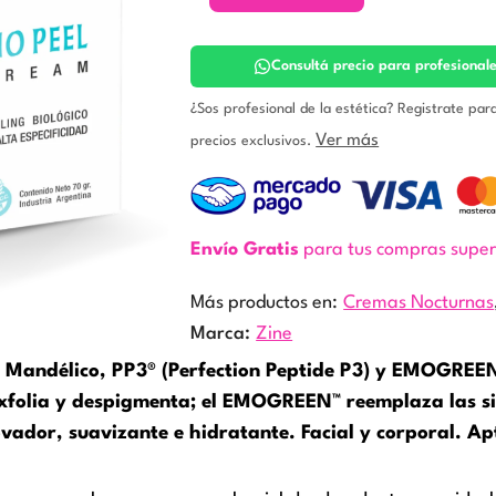
Cream.
Zine
cantidad
Consultá precio para profesional
¿Sos profesional de la estética? Registrate par
Ver más
precios exclusivos.
Envío Gratis
para tus compras supe
Más productos en:
Cremas Nocturnas
Marca:
Zine
do Mandélico, PP3® (Perfection Peptide P3) y EMOGREEN
exfolia y despigmenta; el EMOGREEN™ reemplaza las sil
ovador, suavizante e hidratante. Facial y corporal. Ap