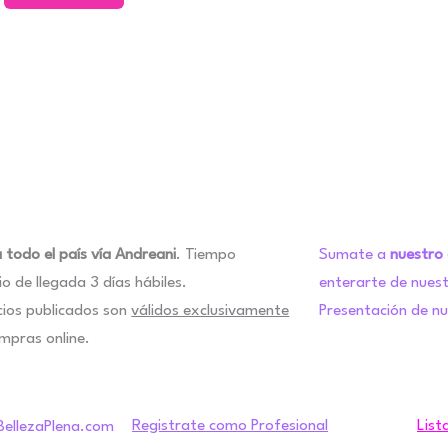
pueden
pueden
elegir
elegir
en
en
la
la
página
página
de
de
producto
producto
 todo el país vía Andreani
. Tiempo
Sumate a
nuestro
o de llegada 3 días hábiles.
enterarte de nues
cios publicados son
válidos exclusivamente
Presentación de n
mpras online.
Registrate como Profesional
List