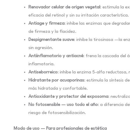
Renovador celular de origen vegetal
: estimula la e
eficacia del retinol y sin su irritación característica.
Antiage y firmeza
: inhibe las enzimas que degradan
de firmeza y la flacidez.
Despigmentante suave
: inhibe la tirosinasa —la 
sin agresión.
Antiinflamatorio y antiacné
: frena la cascada del 
inflamatoria.
Antiseborreico
: inhibe la enzima 5-alfa reductasa,
Hidratante por acuaporinas
: estimula la síntesis 
más hidratada y confortable.
Antioxidante y protector del exposoma
: neutraliz
No fotosensible — uso todo el año
: a diferencia d
riesgo de fotosensibilización.
Modo de uso — Para profesionales de estética