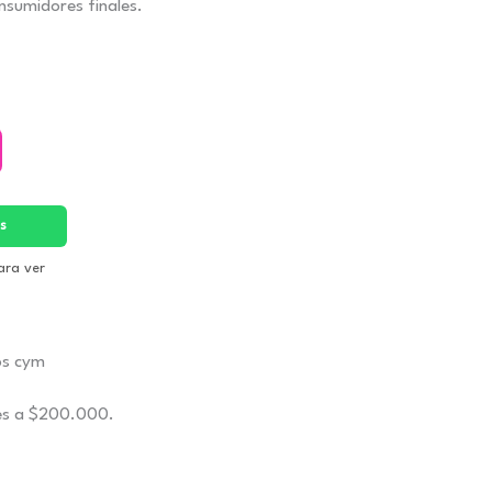
sumidores finales.
s
ara ver
es a $200.000.