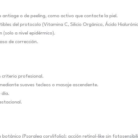
 antiage o de peeling, como activo que contacte la piel.
ibles del protocolo (Vitamina C, Silicio Orgánico, Ácido Hialurónic
(solo a nivel epidérmico).
aso de corrección.
 criterio profesional.
 mediante suaves tecleos o masaje ascendente.
 día.
estacional.
otánico (Psoralea corylifolia); acción retinol-like sin fotosensibil