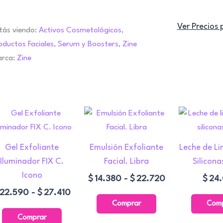
Ver Precios 
tás viendo:
Activos Cosmetológicos
,
oductos Faciales
,
Serum y Boosters
,
Zine
rca:
Zine
Rango
Rango
Este
Este
de
de
producto
producto
precios:
precios:
tiene
tiene
desde
desde
Gel Exfoliante
Emulsión Exfoliante
Leche de Li
múltiples
múltiples
$22.590
$14.380
Iluminador FIX C.
Facial. Libra
Silicona
variantes.
variantes.
hasta
hasta
Icono
$
14.380
-
$
22.720
$
24
Las
Las
$27.410
$22.720
22.590
-
$
27.410
opciones
opciones
Comprar
Com
se
se
Comprar