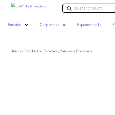
Ir
Búsqueda
de
al
productos
contenido
Faciales
Corporales
Equipamiento
P
Inicio
Productos Faciales
Serum y Boosters
/
/