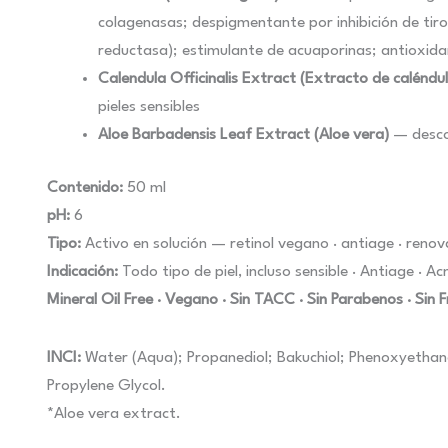
colagenasas; despigmentante por inhibición de tiros
reductasa); estimulante de acuaporinas; antioxid
Calendula Officinalis Extract (Extracto de caléndu
pieles sensibles
Aloe Barbadensis Leaf Extract (Aloe vera)
— descon
Contenido:
50 ml
pH:
6
Tipo:
Activo en solución — retinol vegano · antiage · renov
Indicación:
Todo tipo de piel, incluso sensible · Antiage · A
Mineral Oil Free · Vegano · Sin TACC · Sin Parabenos · Si
INCI:
Water (Aqua); Propanediol; Bakuchiol; Phenoxyethano
Propylene Glycol.
*Aloe vera extract.