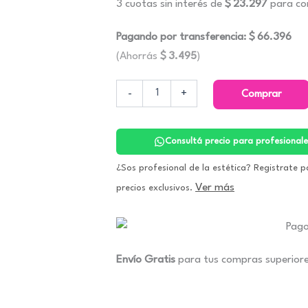
3 cuotas sin interés de
$
23.297
para con
Pagando por transferencia:
$
66.396
(Ahorrás
$
3.495
)
Bakuchiol
-
+
Comprar
(Retinol
Vegano).
Zine
cantidad
Consultá precio para profesionale
¿Sos profesional de la estética? Registrate p
Ver más
precios exclusivos.
Envío Gratis
para tus compras superior