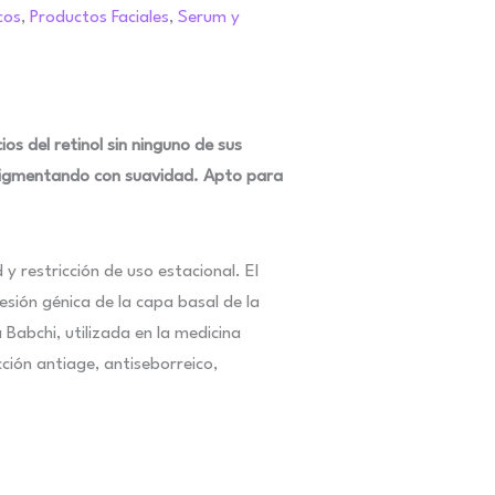
cos
,
Productos Faciales
,
Serum y
os del retinol sin ninguno de sus
despigmentando con suavidad. Apto para
 y restricción de uso estacional. El
sión génica de la capa basal de la
Babchi, utilizada en la medicina
cción antiage, antiseborreico,