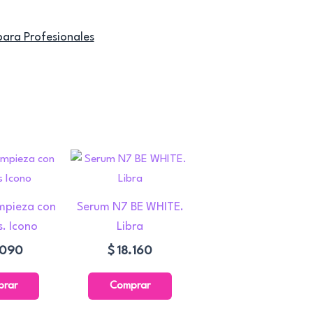
para Profesionales
mpieza con
Serum N7 BE WHITE.
s. Icono
Libra
.090
$
18.160
prar
Comprar