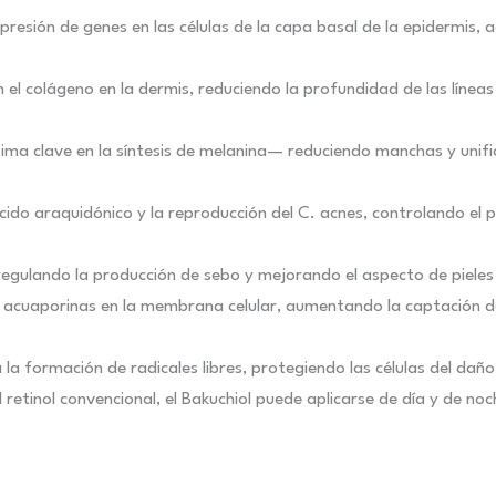
xpresión de genes en las células de la capa basal de la epidermis, 
 el colágeno en la dermis, reduciendo la profundidad de las líneas
enzima clave en la síntesis de melanina— reduciendo manchas y uni
ácido araquidónico y la reproducción del C. acnes, controlando el 
 regulando la producción de sebo y mejorando el aspecto de piele
de acuaporinas en la membrana celular, aumentando la captación de
a la formación de radicales libres, protegiendo las células del d
el retinol convencional, el Bakuchiol puede aplicarse de día y de no