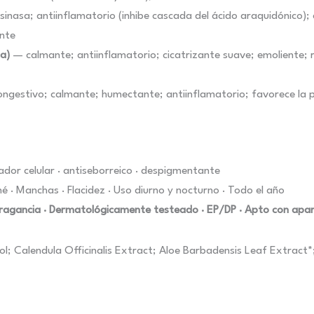
inasa; antiinflamatorio (inhibe cascada del ácido araquidónico); a
ante
la)
— calmante; antiinflamatorio; cicatrizante suave; emoliente; r
gestivo; calmante; humectante; antiinflamatorio; favorece la p
ador celular · antiseborreico · despigmentante
cné · Manchas · Flacidez · Uso diurno y nocturno · Todo el año
n Fragancia · Dermatológicamente testeado · EP/DP · Apto con apa
l; Calendula Officinalis Extract; Aloe Barbadensis Leaf Extract