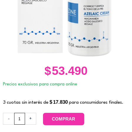
$
53.490
Precios exclusivos para compra online
$
17.830
3 cuotas sin interés de
para consumidores finales.
Azelaic
-
+
COMPRAR
Cream.
Zine