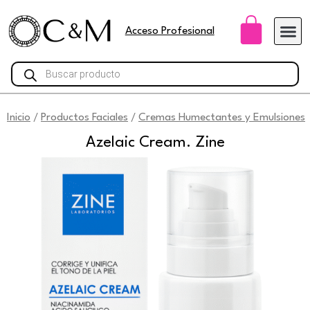
Ir
Carri
al
Acceso Profesional
contenido
Búsqueda
de
productos
Inicio
Productos Faciales
Cremas Humectantes y Emulsiones
/
/
Azelaic Cream. Zine