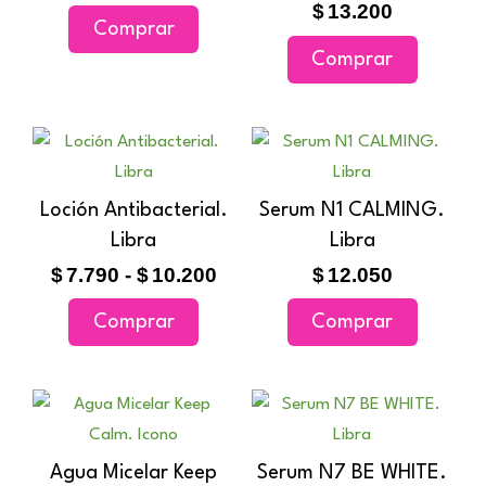
hasta
$
13.200
Comprar
$18.450
Las
Comprar
opciones
se
pueden
Rango
Este
elegir
de
producto
en
precios:
tiene
Loción Antibacterial.
Serum N1 CALMING.
la
desde
múltiples
Libra
$7.790
Libra
página
variantes.
hasta
$
7.790
-
$
10.200
$
12.050
de
$10.200
Las
producto
Comprar
Comprar
opciones
se
pueden
Rango
Este
elegir
de
producto
en
precios:
tiene
Agua Micelar Keep
Serum N7 BE WHITE.
la
desde