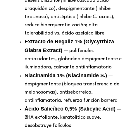
desensibilizante (inhibe cascada ácido
araquidónico), despigmentante (inhibe
tirosinasa), antiséptico (inhibe C. acnes),
reduce hiperqueratinización; alta
tolerabilidad vs. ácido azelaico libre
Extracto de Regaliz 1% (Glycyrrhiza
Glabra Extract)
— polifenoles
antioxidantes, glabridina despigmentante e
iluminadora, calmante antiinflamatorio
Niacinamida 1% (Niacinamide S.)
—
despigmentante (bloquea transferencia de
melanosomas), antiseborreica,
antiinflamatoria, refuerza función barrera
Ácido Salicílico 0,5% (Salicylic Acid)
—
BHA exfoliante, keratolítico suave,
desobstruye folículos