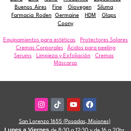
Buenos Aires
|
Fine
|
Giovegen
|
Siluma
|
Farmacia Roden
|
Germaine
|
HDM
|
Glaps
|
Coony
|
Equipamientos para estéticas
Protectores Solares
|
|
Cremas Corporales
|
Ácidos para peeling
|
|
|
Serums
Limpieza y Exfoliación
Cremas
Máscaras
Instagram
Tiktok
Youtube
Facebook
San Lorenzo 1655 (Posadas, Misiones)
Lunes a Viernes
de 8:30 a 12:30 y de 16 a 20hs.