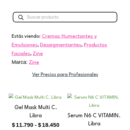
Búsqueda
de
productos
Estás viendo:
Cremas Humectantes y
Emulsiones
,
Despigmentantes
,
Productos
Faciales
,
Zine
Marca:
Zine
Ver Precios para Profesionales
Rango
Este
de
producto
Gel Mask Multi C.
precios:
tiene
Libra
Serum N6 C VITAMIN.
desde
múltiples
$11.790
Libra
$
11.790
-
$
18.450
variantes.