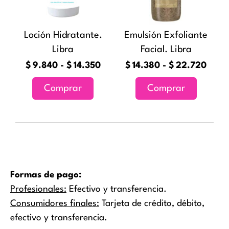
Las
Las
$14.350
$22.
opciones
opciones
Loción Hidratante.
Emulsión Exfoliante
se
se
Libra
Facial. Libra
pueden
pueden
elegir
elegir
$
9.840
-
$
14.350
$
14.380
-
$
22.720
en
en
Comprar
Comprar
la
la
página
página
de
de
producto
producto
Formas de pago:
Profesionales:
Efectivo y transferencia.
Consumidores finales:
Tarjeta de crédito, débito,
efectivo y transferencia.