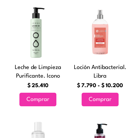
Rang
Este
de
producto
precio
tiene
desde
múltiples
$7.79
variantes
hasta
Las
$10.2
opciones
Leche de Limpieza
Loción Antibacterial.
se
Purificante. Icono
Libra
pueden
elegir
$
25.410
$
7.790
-
$
10.200
en
Comprar
Comprar
la
página
de
Rango
Este
producto
de
producto
precios: