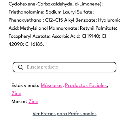
Cyclohexene-Carboxaldehyde, d-Limonene);
Triethanolamine; Sodium Lauryl Sulfate;
Phenoxyethanol; C12–C15 Alkyl Benzoate; Hyaluronic
Acid; Methylsilanol Mannuronate; Retynil Palmitate;
Tocopheryl Acetate; Ascorbic Acid; CI 19140; CI
42090; CI 16185.
Búsqueda
de
productos
Estás viendo:
Máscaras
,
Productos Faciales
,
Zine
Marca:
Zine
Ver Precios para Profesionales