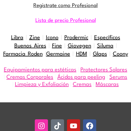
Registrate como Profesional
Lista de precio Profesional
Libra
|
Zine
|
Icono
|
Prodermic
|
Específicos
Buenos Aires
|
Fine
|
Giovegen
|
Siluma
|
Farmacia Roden
|
Germaine
|
HDM
|
Glaps
|
Coony
Equipamientos para estéticas
|
Protectores Solares
|
Cremas Corporales
|
Ácidos para peeling
|
Serums
|
Limpieza y Exfoliación
|
Cremas
|
Máscaras
Instagram
Tiktok
Youtube
Facebook