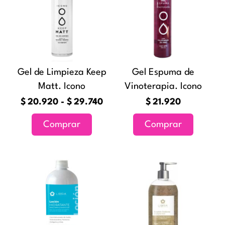
tiene
desde
múltiples
$20.920
variantes.
hasta
Las
$29.740
opciones
Gel de Limpieza Keep
Gel Espuma de
se
Matt. Icono
Vinoterapia. Icono
pueden
elegir
$
20.920
-
$
29.740
$
21.920
en
Comprar
Comprar
la
página
de
Rango
Rang
Este
Este
producto
de
de
producto
producto
precios:
preci
tiene
tiene
desde
desd
múltiples
múltiples
$9.840
$14.
variantes.
variantes
hasta
hast