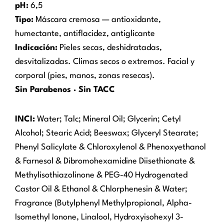
pH:
6,5
Tipo:
Máscara cremosa — antioxidante,
humectante, antiflacidez, antiglicante
Indicación:
Pieles secas, deshidratadas,
desvitalizadas. Climas secos o extremos. Facial y
corporal (pies, manos, zonas resecas).
Sin Parabenos · Sin TACC
INCI:
Water; Talc; Mineral Oil; Glycerin; Cetyl
Alcohol; Stearic Acid; Beeswax; Glyceryl Stearate;
Phenyl Salicylate & Chloroxylenol & Phenoxyethanol
& Farnesol & Dibromohexamidine Diisethionate &
Methylisothiazolinone & PEG-40 Hydrogenated
Castor Oil & Ethanol & Chlorphenesin & Water;
Fragrance (Butylphenyl Methylpropional, Alpha-
Isomethyl Ionone, Linalool, Hydroxyisohexyl 3-