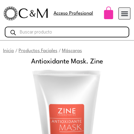
Ir
Carri
al
Acceso Profesional
contenido
Búsqueda
de
productos
Inicio
Productos Faciales
Máscaras
/
/
Antioxidante Mask. Zine