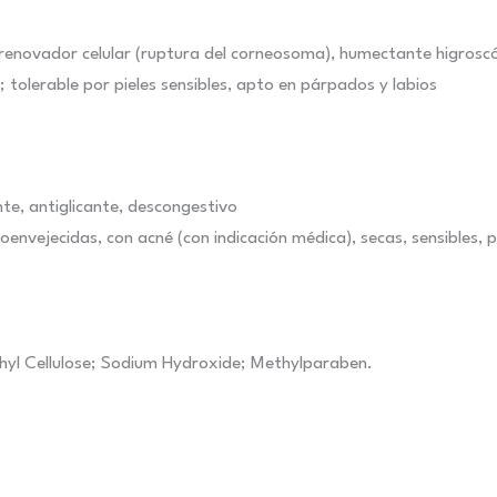
 renovador celular (ruptura del corneosoma), humectante higroscó
 tolerable por pieles sensibles, apto en párpados y labios
e, antiglicante, descongestivo
toenvejecidas, con acné (con indicación médica), secas, sensibles,
thyl Cellulose; Sodium Hydroxide; Methylparaben.