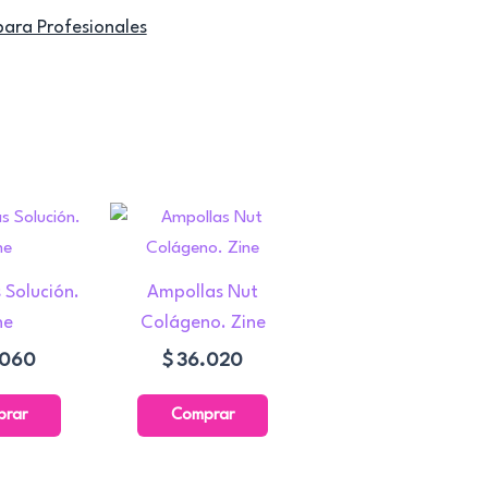
para Profesionales
 Solución.
Ampollas Nut
ne
Colágeno. Zine
.060
$
36.020
prar
Comprar