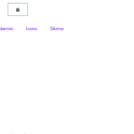
Carrito
dermic
Icono
Siluma
0