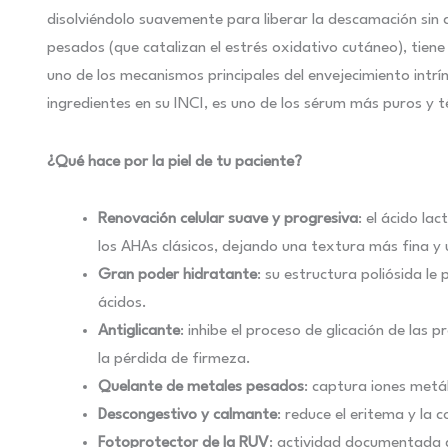
disolviéndolo suavemente para liberar la descamación sin a
pesados (que catalizan el estrés oxidativo cutáneo), tiene 
uno de los mecanismos principales del envejecimiento intr
ingredientes en su INCI, es uno de los sérum más puros y té
¿Qué hace por la piel de tu paciente?
Renovación celular suave y progresiva
: el ácido la
los AHAs clásicos, dejando una textura más fina y
Gran poder hidratante
: su estructura poliósida le
ácidos.
Antiglicante
: inhibe el proceso de glicación de las 
la pérdida de firmeza.
Quelante de metales pesados
: captura iones metál
Descongestivo y calmante
: reduce el eritema y la c
Fotoprotector de la RUV
: actividad documentada d