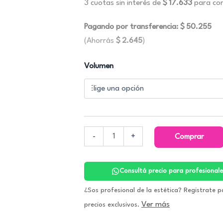
3 cuotas sin interés de
$
17.633
para con
hasta
$61.333
Pagando por transferencia:
$
50.255
(Ahorrás
$
2.645
)
Ácido
Volumen
Lactobiónico
10%.
Zine
cantidad
-
+
Comprar
Consultá precio para profesionale
¿Sos profesional de la estética? Registrate p
Ver más
precios exclusivos.