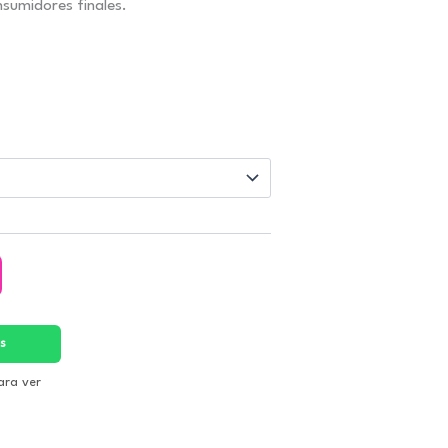
sumidores finales.
s
ara ver