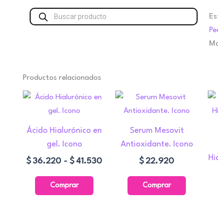
Búsqueda
Es
de
productos
Pe
Ma
Productos relacionados
Rango
Este
de
producto
precios:
tiene
desde
Ácido Hialurónico en
Serum Mesovit
múltiples
$36.220
gel. Icono
Antioxidante. Icono
variantes.
hasta
Hi
$
36.220
-
$
41.530
$
22.920
Las
$41.530
opciones
Comprar
Comprar
se
pueden