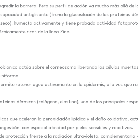
gredir la barrera. Pero su perfil de acción va mucho más allá de 
capacidad antiglicante (frena la glucosilación de las proteínas dé
ínseco), humecta activamente y tiene probada actividad fotoprot
cnicamente ricos de la línea Zine.
ctobiónico actúa sobre el corneosoma liberando las células muertas
 uniforme.
 permite retener agua activamente en la epidermis, a la vez que r
proteínas dérmicas (colágeno, elastina), uno de los principales resp
icos que aceleran la peroxidación lipídica y el daño oxidativo, a
ongestión, con especial afinidad por pieles sensibles y reactivas.
e protección frente a la radiación ultravioleta, complementaria