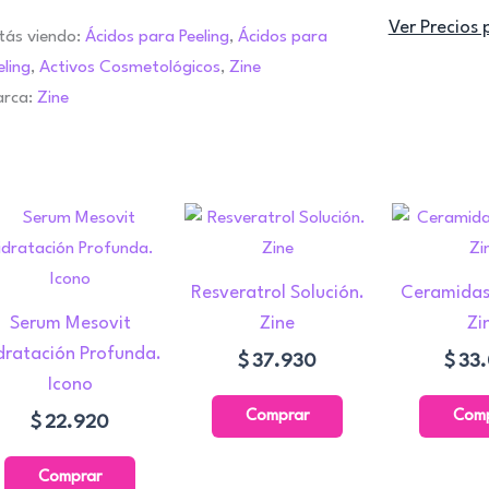
Ver Precios 
tás viendo:
Ácidos para Peeling
,
Ácidos para
eling
,
Activos Cosmetológicos
,
Zine
rca:
Zine
Resveratrol Solución.
Ceramidas
Serum Mesovit
Zine
Zi
dratación Profunda.
$
37.930
$
33
Icono
Comprar
Com
$
22.920
Comprar