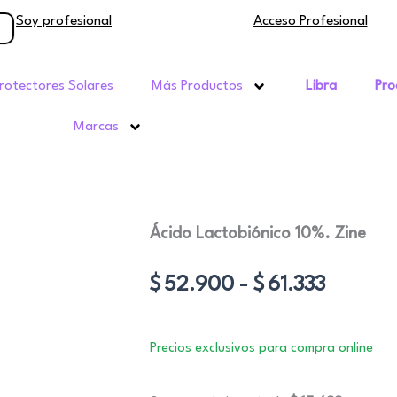
Soy profesional
Acceso Profesional
rotectores Solares
Más Productos
Libra
Pro
Marcas
Ácido Lactobiónico 10%. Zine
Rango
$
52.900
-
$
61.333
de
precios:
Precios exclusivos para compra online
desde
$52.90