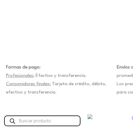
elegir
en
la
página
de
producto
Formas de pago:
Envíos a
Profesionales:
Efectivo y transferencia.
promedi
Consumidores finales:
Tarjeta de crédito, débito,
Los pre
efectivo y transferencia.
para co
Búsqueda
de
productos