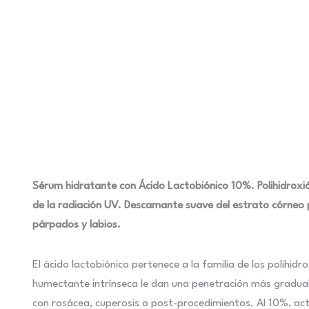
Sérum hidratante con Ácido Lactobiónico 10%. Polihidroxiá
de la radiación UV. Descamante suave del estrato córneo 
párpados y labios.
El ácido lactobiónico pertenece a la familia de los polihi
humectante intrínseca le dan una penetración más gradual y 
con rosácea, cuperosis o post-procedimientos. Al 10%, ac