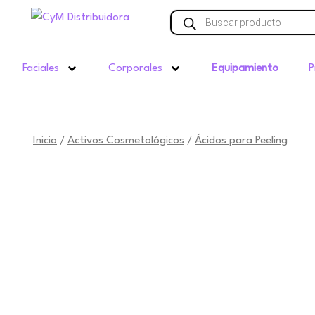
Ir
Búsqueda
de
al
productos
contenido
Faciales
Corporales
Equipamiento
P
Inicio
Activos Cosmetológicos
Ácidos para Peeling
/
/