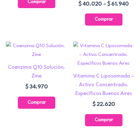
Comprar
$
40.020
-
$
61.940
Las
Las
$61.940
$61
opciones
opcione
Comprar
se
se
pueden
pueden
elegir
elegir
en
en
la
la
Coenzima Q10 Solución.
página
página
Zine
Vitamina C Liposomada –
de
de
Activo Concentrado.
producto
product
$
34.970
Específicos Buenos Aires
Comprar
$
22.620
Comprar