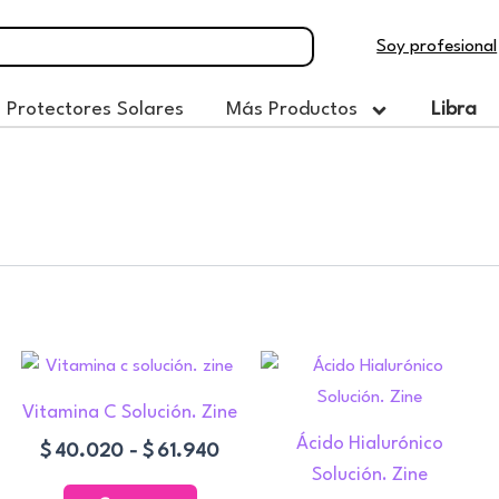
Soy profesional
Protectores Solares
Más Productos
Libra
Rango
Ran
Este
Este
de
de
producto
product
Vitamina C Solución. Zine
precios:
prec
tiene
tiene
desde
des
Ácido Hialurónico
$
40.020
-
$
61.940
múltiples
múltiple
$40.020
$40
Solución. Zine
variantes.
variante
hasta
has