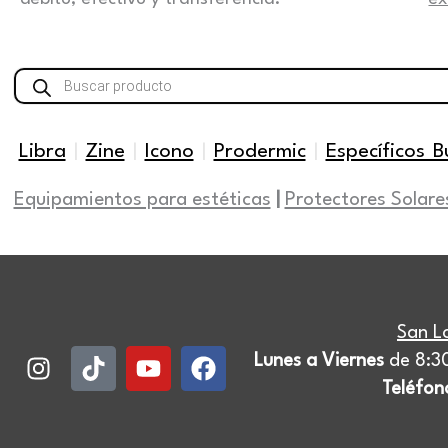
Búsqueda
de
productos
Libra
|
Zine
|
Icono
|
Prodermic
|
Específicos B
Equipamientos para estéticas
|
Protectores Solare
San L
Instagram
Tiktok
Youtube
Facebook
Lunes a Viernes
de 8:30
Teléfon