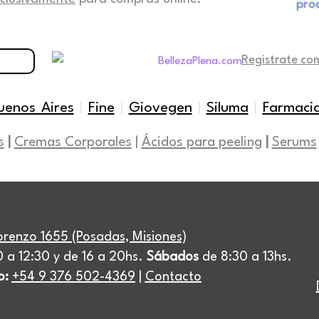
pro
Registrate co
uenos Aires
|
Fine
|
Giovegen
|
Siluma
|
Farmaci
s
|
Cremas Corporales
|
Ácidos para peeling
|
Serums
orenzo 1655 (Posadas, Misiones)
 a 12:30 y de 16 a 20hs.
Sábados
de 8:30 a 13hs.
o:
+54 9 376 502-4369
|
Contacto