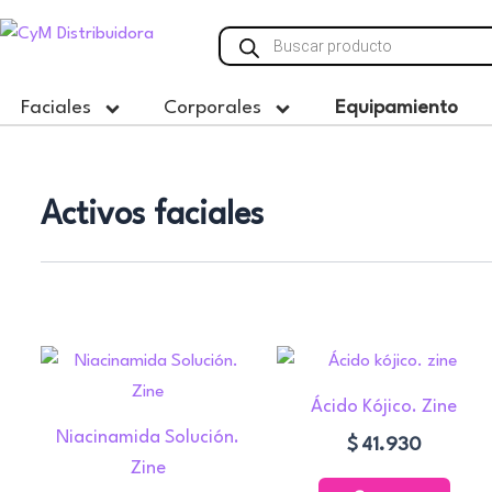
Ir
Búsqueda
al
de
contenido
productos
Faciales
Corporales
Equipamiento
Activos faciales
Ácido Kójico. Zine
Niacinamida Solución.
$
41.930
Zine