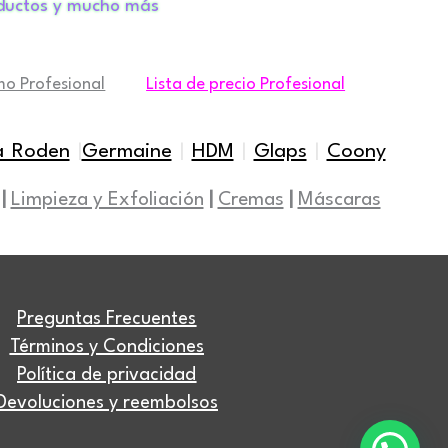
ductos y mucho más
mo Profesional
Lista de precio Profesional
a Roden
|
Germaine
|
HDM
|
Glaps
|
Coony
|
Limpieza y Exfoliación
|
Cremas
|
Máscaras
Preguntas Frecuentes
Términos y Condiciones
Política de privacidad
Devoluciones y reembolsos