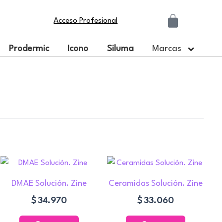
Carrito
Acceso Profesional
Prodermic
Icono
Siluma
Marcas
go
o
DMAE Solución. Zine
Ceramidas Solución. Zine
ios:
de
$
34.970
$
33.060
s
.020
s.
ta