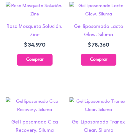
ango
e
ucto
ecios:
esde
Rosa Mosqueta Solución.
Gel liposomado Lacto
ples
37.930
Zine
Glow. Siluma
ntes.
asta
$
34.970
$
78.360
66.990
nes
Comprar
Comprar
en
a
Gel liposomado Cica
Gel Liposomado Tranex
ucto
Recovery. Siluma
Clear. Siluma