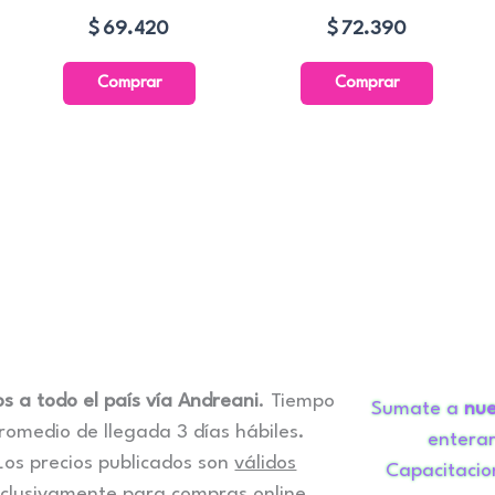
$
69.420
$
72.390
Comprar
Comprar
os a todo el país vía Andreani
. Tiempo
Sumate a
nue
romedio de llegada 3 días hábiles.
enterar
Los precios publicados son
válidos
Capacitacio
clusivamente
para compras online.