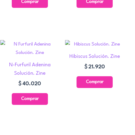
Comprar
Comprar
.940
s
Hibiscus Solución. Zine
N-Furfuril Adenina
$
21.920
Solución. Zine
o
Comprar
$
40.020
Comprar