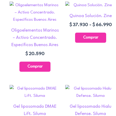
R
Este
d
prod
Quinoa Solución. Zine
pr
tiene
d
$
37.930
-
$
66.990
múlti
$
Oligoelementos Marinos
varia
h
– Activo Concentrado.
Comprar
Las
$
Específicos Buenos Aires
opcio
$
20.590
se
pued
Comprar
elegir
en
la
págin
de
Gel liposomado DMAE
Gel liposomado Hialu
prod
Lift. Siluma
Defense. Siluma